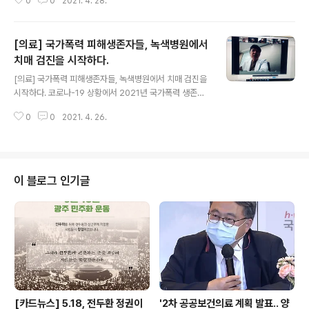
0
0
2021. 4. 28.
모임은 할 수 없어 마스크를 쓰고 손으로 참여할 수 있는
'타악기 집단 음악치유'를 시작했습니다. 북, 잼배, 봉고, 카
혼 등 이름도 다 외우기 어려운 타악기들로 구성되었는데
[의료] 국가폭력 피해생존자들, 녹색병원에서
요. 처음에는 선생님들이 하시기 괜찮을까 걱정도 조금 했
지만, 옆에서 선생님들의 연주를 보면 코로나가 사라지고
치매 검진을 시작하다.
글 내용
홍대로 나가서 버스킹을 하셔도 되지 않을까 하는 행복한
[의료] 국가폭력 피해생존자들, 녹색병원에서 치매 검진을
상상도 하게 됩니다. 그 무엇보다 선생님들이 서로 상대의
시작하다. 코로나-19 상황에서 2021년 국가폭력 생존자
연주 소리에 맞춰 음을 맞추는 모습, 연주를 하면서 타악기
집단치유 모임은 줌회의를 통해 온라인으로 진행되어왔다.
와 하나가 되어 즐겁게 그 순강을 즐기는 모습을 보고 있으
0
0
2021. 4. 26.
지난 2월에 가진 네 번째 집단치유 모임에서는 생존자들의
면, 그분들의 아픈 과거가 조..
의견을 모아 손창호 정신과 전문의 (인권의학연구소 이사)
를 줌회의로 초청하여, “수면장애‘’ 에 대해 건강 정보를 들
었다. 손창호 이사는 수면장애 증세에 대처하는 일상적 팁
으로부터 약물 사용에 이르기까지 자세히 알려주었고, 생
이 블로그 인기글
존자들은 질의응답을 통해 건망증과 치매의 차이를 알 수
있었다. 집단치유 모임을 마치면서 인권의학연구소는 희망
하는 생존자들을 대상으로 향후 정신건겅검진 차원에서 녹
색병원에서 치매 검진을 받을 수 있도록 진행할 것을 공지
하였다. 마침내, 4월 6일 (화) 오전..
[카드뉴스] 5.18, 전두환 정권이
'2차 공공보건의료 계획 발표.. 양