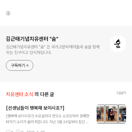
(새창열림)
로그 정보
김근태기념치유센터 "숨"
김근태기념치유센터 "숨" 은 국가고문피해자들과 숨을 함께
쉬는 친구이고 안식처입니다.
구독하기
더보기
치유센터 소식
의 다른 글
[선생님들이 행복해 보이시죠?]
글 내용
[행복해 보이시죠?] 수요일마다 연구소 소강당에서 경쾌한
타악기 소리가 울려 퍼집니다. 지난 3월 24일부터 집단 음
악치유를 조심스럽게 시작했습니다. 코로나로 인해 판소리