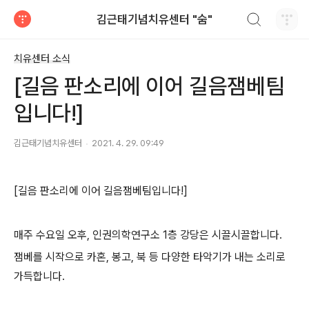
검색하기
김근태기념치유센터 "숨"
티스토리
치유센터 소식
[길음 판소리에 이어 길음잼베팀
입니다!]
김근태기념치유센터
2021. 4. 29. 09:49
[길음 판소리에 이어 길음잼베팀입니다!]
매주 수요일 오후, 인권의학연구소 1층 강당은 시끌시끌합니다.
잼베를 시작으로 카혼, 봉고, 북 등 다양한 타악기가 내는 소리로
가득합니다.