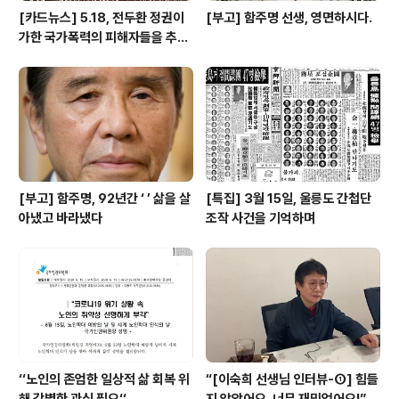
[카드뉴스] 5.18, 전두환 정권이
[부고] 함주명 선생, 영면하시다.
가한 국가폭력의 피해자들을 추념
하며
[부고] 함주명, 92년간 ‘ ’ 삶을 살
[특집] 3월 15일, 울릉도 간첩단
아냈고 바라냈다
조작 사건을 기억하며
‘‘노인의 존엄한 일상적 삶 회복 위
“[이숙희 선생님 인터뷰-①] 힘들