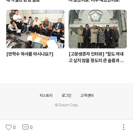
해 각별한 관심 필요‘‘
지 않았어요. 너무 재밌었어요!”
[안학수 하사를 아시나요?]
[고문생존자 인터뷰] "말도 꺼내
고 싶지 않을 정도의 큰 슬픔과 아
픔이었지만"
의안내
티스토리
로그인
고객센터
© Daum Corp.
0
0