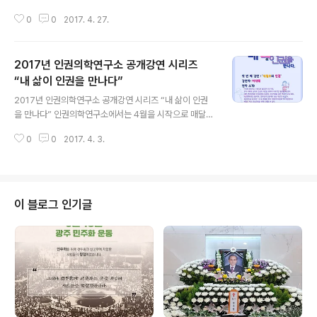
0
0
2017. 4. 27.
2017년 인권의학연구소 공개강연 시리즈
“내 삶이 인권을 만나다”
글 내용
2017년 인권의학연구소 공개강연 시리즈 “내 삶이 인권
을 만나다” 인권의학연구소에서는 4월을 시작으로 매달
마지막 수요일에 인권을 주제로한 공개강좌를 개최합니다.
0
0
2017. 4. 3.
4월 26일에 열리는 첫 번째 강좌는 "4.16 세월호 참사 특
별조사위원회" 위원장을 역임한 이석태 변호사의 "세월호
와 인권"이라는 제목의 강연으로 준비하였습니다. 자세한
내용은 아래를 참고해주세요. 첫 번째 강연 : 세월호와 인권
연자: 이석태 장소: 서울 NPO 지원센터 교육장1 “주다” 일
이 블로그 인기글
시: 2017년 4월26일 오후 7시 비용: 무료 등록 : 전화 또
는 이메일 신청 (등록 시, 성함, 연락처 필수 기재) 문의 : 인
권의학연구소 02-711-7588, imhrc@naver.com (선
착순 40명) 연자 소개: 이석태 변호사는 1985년..