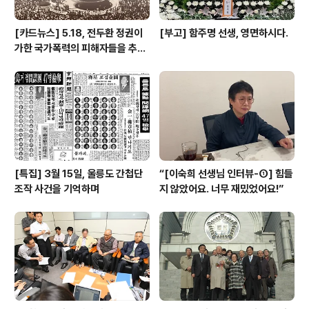
[카드뉴스] 5.18, 전두환 정권이
[부고] 함주명 선생, 영면하시다.
가한 국가폭력의 피해자들을 추념
하며
[특집] 3월 15일, 울릉도 간첩단
“[이숙희 선생님 인터뷰-①] 힘들
조작 사건을 기억하며
지 않았어요. 너무 재밌었어요!”