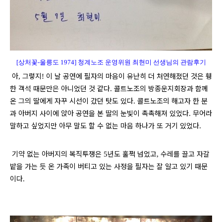
[상처꽃-울릉도 1974] 청계노조 운영위원 최현미
선생님의
관람후기
아
그렇지
이 날 공연에 필자의 마음이 유난히 더 처연해졌던 것은 휑
,
!
한 객석 때문만은 아니었던 것 같다
콜트노조의 방종운지회장과 함께
.
온 그의 딸에게 자꾸 시선이 갔던 탓도 있다
콜트노조의 해고자 한 분
.
과 아버지 사이에 앉아 공연을 본 딸의 눈빛이 촉촉해져 있었다
무어라
.
말하고 싶었지만 아무 말도 할 수 없는 마음 하나가 또 거기 있었다
.
기약 없는 아버지의 복직투쟁은
년도 훌쩍 넘었고
수레를 끌고 자갈
5
,
밭을 가는 듯 온 가족이 버티고 있는 사정을 필자는 잘 알고 있기 때문
이다
.