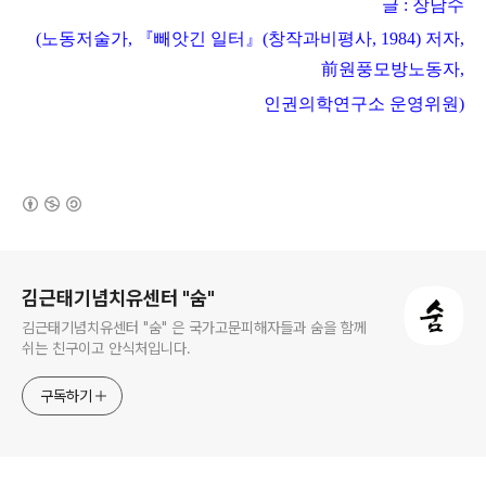
글
:
장남수
(노동저술가, 『빼앗긴 일터』(창작과비평사, 1984) 저자,
前원풍모방노동자,
인권의학연구소 운영위원)
(새창열림)
로그 정보
김근태기념치유센터 "숨"
김근태기념치유센터 "숨" 은 국가고문피해자들과 숨을 함께
쉬는 친구이고 안식처입니다.
구독하기