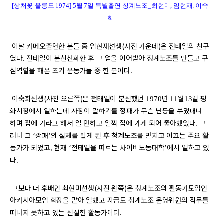
[상처꽃-울릉도 1974] 5월 7일 특별출연 청계노조_최현미
, 임현재,
이숙
희
이날 카메오출연한 분들 중 임현재선생(사진 가운데)은 전태일의 친구
였다
전태일이 분신산화한 후 그 업을 이어받아 청계노조를 만들고 구
.
심역할을 해온 초기 운동가들 중 한 분이다
.
이숙희선생(사진 오른쪽)은 전태일이 분신했던
년
월
일 평
1970
11
13
화시장에서 일하는데 사장이 말하기를 깡패가 무슨 난동을 부렸대나
하며 집에 가라고 해서 일 안하고 일찍 집에 가게 되어 좋아했었다
그
.
러나 그
깡패
의 실체를 알게 된 후 청계노조를 받치고 이끄는 주요 활
‘
’
동가가 되었고
현재
전태일을 따르는 사이버노동대학
에서 일하고 있
,
‘
’
다
.
그보다 더 후배인 최현미선생(사진 왼쪽)은 청계노조의 활동가모임인
아카시아모임 회장을 맡아 일했고 지금도 청계노조 운영위원의 직무를
떠나지 못하고 있는 신실한 활동가이다
.