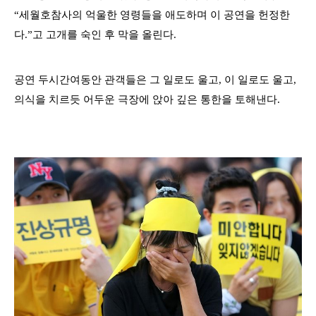
“
세월호참사의 억울한 영령들을 애도하며 이 공연을 헌정한
다
.”
고 고개를 숙인 후 막을 올린다
.
공연 두시간여동안 관객들은 그 일로도 울고
,
이 일로도 울고
,
의식을 치르듯 어두운 극장에 앉아 깊은 통한을 토해낸다
.