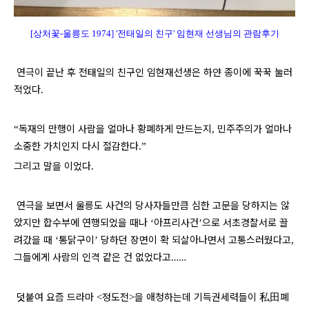
[상처꽃-울릉도 1974] '
전태일의 친구' 임현재 선생님
의
관람후기
연극이 끝난 후 전태일의 친구인 임현재선생은 하얀 종이에 꾹꾹 눌러
적었다
.
독재의 만행이 사람을 얼마나 황폐하게 만드는지
민주주의가 얼마나
“
,
소중한 가치인지 다시 절감한다
.”
그리고 말을 이었다
.
연극을 보면서 울릉도 사건의 당사자들만큼 심한 고문을 당하지는 않
았지만 합수부에 연행되었을 때나
아프리사건
으로 서초경찰서로 끌
‘
’
려갔을 때
통닭구이
당하던 장면이 확 되살아나면서 고통스러웠다고
‘
’
,
그들에게 사람의 인격 같은 건 없었다고
……
덧붙여 요즘 드라마
정도전
을 애청하는데 기득권세력들이
私田
폐
<
>