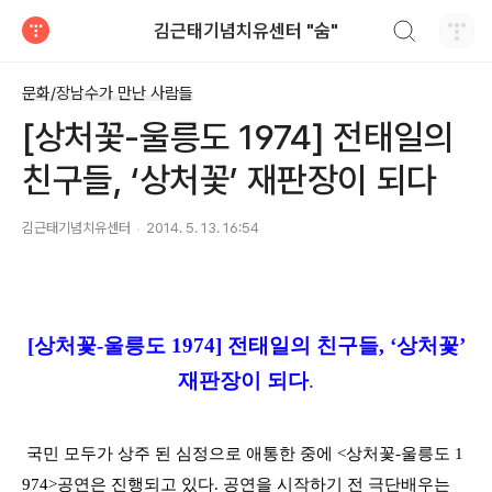
검색하기
김근태기념치유센터 "숨"
티스토리
문화/장남수가 만난 사람들
[상처꽃-울릉도 1974] 전태일의
친구들, ‘상처꽃’ 재판장이 되다
김근태기념치유센터
2014. 5. 13. 16:54
[상처꽃-울릉도 1974] 전태일의 친구들, ‘상처꽃’
재판장이 되다
.
국민 모두가 상주 된 심정으로 애통한 중에
<
상처꽃
-
울릉도
1
974>
공연은 진행되고 있다
.
공연을 시작하기 전 극단배우는