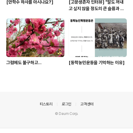
[안학수 하사를 아시나요?]
[고문생존자 인터뷰] "말도 꺼내
고 싶지 않을 정도의 큰 슬픔과 아
픔이었지만"
그럼에도 불구하고...
[동학농민운동을 기억하는 이유]
의안내
티스토리
로그인
고객센터
© Daum Corp.