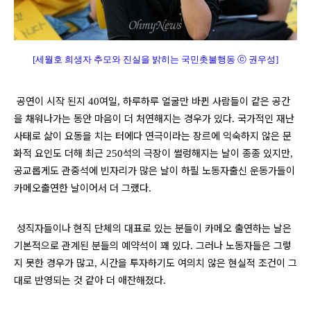
[세월호 희생자 추모와 진실을 밝히는 국민촛불행동 ⓒ 권우성]
공연이 시작 된지
여일
하루하루 얼굴만 바뀐 사람들이 같은 공간
40
,
을 채워나가는 동안 마음이 더 처연해지는 경우가 있다
국가적인 재난
.
사태로 삶이 요동을 치는 터에다 연극이라는 장르에 익숙하지 않은 문
화적 요인도 더해 최근
석의 극장이 썰렁해지는 날이 종종 있지만
250
,
공교롭게도 관중석에 빈자리가 많은 날이 하필 노동자출신 운동가들이
카메오출연한 날이어서 더 그랬다
.
성직자들이나 현직 단체의 대표로 있는 분들이 카메오 출연하는 날은
기본적으로 관계된 분들의 예약석이 꽤 있다
그러나 노동자들은 그렇
.
지 못한 경우가 많고
시간을 투자하기도 여의치 않은 현실적 조건이 그
,
대로 반영되는 것 같아 더 애잔해졌다
.