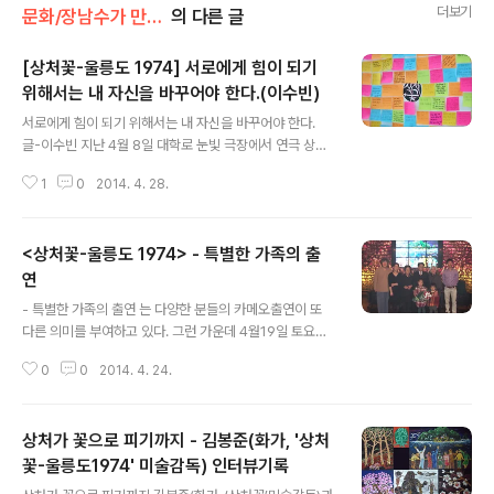
더보기
문화/장남수가 만난 사람들
의 다른 글
[상처꽃-울릉도 1974] 서로에게 힘이 되기
위해서는 내 자신을 바꾸어야 한다.(이수빈)
글 내용
서로에게 힘이 되기 위해서는 내 자신을 바꾸어야 한다.
글-이수빈 지난 4월 8일 대학로 눈빛 극장에서 연극 상처
꽃 – 울릉도 1974를 보았다. 공연을 보기 전에 극의 탄생
1
0
2014. 4. 28.
배경에 대해 들었다. 1974년에 국가에 의해 조작된 울릉도
간첩단 사건 이야기였다. 공연을 보는 동안, 보고 난 뒤에
나는 1970년대와 자신에 관해 생각하게 되었다. [상처꽃-
<상처꽃-울릉도 1974> - 특별한 가족의 출
울릉도 1974] 1974년 박정희 긴급조치(유신) 1974년이
면 내가 어린아이였을 때다. 1970년대, 한국사회에 대한
연
글 내용
내 생각은 크게 두 가지로 나뉘었다. 하나는 성인이 되어서
- 특별한 가족의 출연 는 다양한 분들의 카메오출연이 또
습득한 지식으로, 책이나 지면 영상 등을 통한 것이다. 이것
다른 의미를 부여하고 있다. 그런 가운데 4월19일 토요일
은 암울하고 폭력적이며 상식이 말살된 야만의 시대였다는
은 참 특별한 가족이 무대에 섰다. 70년대 노동운동사에
것. 두 번째는 부모님의 젊은 시절 이야기와 가족 앨범, 그
0
0
2014. 4. 24.
빛나는 을 쓴 노동운동가 유동우선생이 주심판사로, 그의
리고..
딸과 사위가 배석판사로 나란히 법복을 입었다. [상처꽃-
울릉도1974_4월 19일_유동우, 유현경(딸), 조명진(사위)]
상처가 꽃으로 피기까지 - 김봉준(화가, '상처
몇 달 전 EBS 이라는 프로그램에 출연하여 화제를 낳은 바
있는 그의 가족사는 우리시대가 만든 또 하나의 비극이다.
꽃-울릉도1974' 미술감독) 인터뷰기록
글 내용
이런 경우가 적지 않았지만 유동우선생도 남영동에서 받은