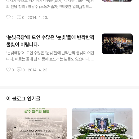
상처가 꽃으로 피기까지 김봉준(화가, ‘상처꽃’미술감독)과
모진고문의 후유증으로 병들고 피폐해지면서 불행한 가족
의 만남 정리 : 장남수 (노동저술가, 『빼앗긴 일터』(창작과
사가 만들어졌다. 딸은 처자를 “버리고” 천지를 떠돌며 헤
비평사, 1984) 저자, 前원풍모방노동자, 인권의학연구소
매는 아버지를 이해할 수 없었을 뿐 아니라 꽁꽁 한이 맺혔
2
0
2014. 4. 23.
운영위원) “그림 같은 글자, 글자 같은 그림” ‘울릉도간첩
다. 그렇게 사람을 기피..
단 사건’의 생존자들을 ‘상처 꽃’이라는 세 글자에 형상화
한 김봉준화백의 그림은 절묘했다. “날카로운 칼부림에 찢
‘눈빛극장’에 모인 수많은 ‘눈빛’들에 반짝반짝
어진 상처”가 처절한데 그 상처들이 승화해서 ‘꽃’으로 “부
활”하는 듯, ㅊ받침이 촛불 꽃처럼 피어나는 그림이다. 김
물빛이 어립니다.
글 내용
봉준표 캘리그라피다. 대학로 눈빛극장에서 공연되고 있는
‘눈빛극장’에 모인 수많은 ‘눈빛’들에 반짝반짝 물빛이 어립
연극 [상처꽃 울릉도-1974]에서는 눈을 사로잡는 치유미
니다. 때로는 끝내 참지 못해 흐느끼는 분들도 있습니다. 그
술영상들이 또 다른 감동을 선사하고 있다. 따뜻하면서 안
러다 어느새 그 얼얼해진 눈빛들에 자글자글 웃음기가 모
온한 그림들이다. 농부들의 소박한 일상도 보이고, 탈을 쓴
0
0
2014. 4. 23.
이면서 폭소들이 터져 나오기도 합니다. 웃고 울고, 그렇게
마당극의 한 장면 ..
두 시간여 동안 극장 안에는 공감과 감동이 차오릅니다. 는
4월 3일 공연이 시작된 후로 연일 좌석이 꽉 차고 있습니
다. 그중엔 까메오 출연하시는 분들의 지인들도 계시고 김
근태기념치유센터의 회원들도 계시고 소문을 듣고 인터넷
이 블로그 인기글
으로 표를 구매한 분들도 계시지만 아무튼 빈 좌석이 없는
지경입니다. 극장문이 막 닫힐 지경이 되어 헐레벌떡 달려
오신 분이 공연 끝나고 나올 땐 눈이 벌개져 서 울먹울먹하
시며 안내 석에 서 있던 제 손을 잡고 “고맙다”고 “너무 감
동받았다”고 한 일없이 졸지..