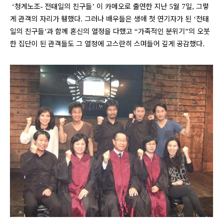
청계노조
전태일의 친구들
이 카메오로 출연한 지난
월
일
그렇
‘
-
’
5
7
,
게 관객의 자리가 휑했다
그러나 배우들은 생애 첫 연기자가 된
전태
.
‘
일의 친구들
과 함께 혼신의 열정을 다했고
가족적인 분위기
의 오붓
’
“
”
한 집단이 된 관객들도 그 열정에 고스란히 스며들어 깊게 공감했다
.