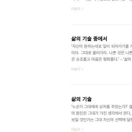
가르침이 그안에 하나의 씨앗처럼 묻혀있을
더보기
무의미하지 않게 그것을 상처로만 남겨
통이 우리에게 주는 의미이며 궁극에는
삶의 기술 중에서
'자신이 원하는대로 일이 되어가기를 
이라. 그대로 흘러가라. 나쁜 것은 나
은 순조롭고 마음은 평화롭다.' - '삶
는 일이였음을 느끼게 될때가 많습니다.
더보기
도 많지요. 삶에 대한 온전한 수용으로
삶의 기술
'누군가 그대에게 상처를 주었는가? 결
의 원인은 그대가 가진 생각에서 온다
보일 것인가는 그대 자신의 선택에 달
것이다. 불행할 준비가 되어있는가? 
더보기