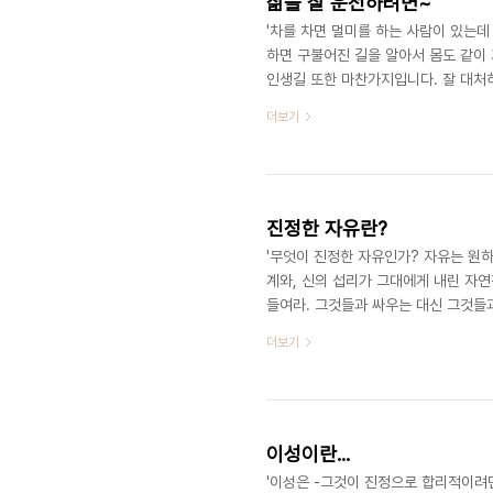
삶을 잘 운전하려면~
'차를 차면 멀미를 하는 사람이 있는데
하면 구불어진 길을 알아서 몸도 같이
인생길 또한 마찬가지입니다. 잘 대처
하는 것이 아니라 그 구불구불한 길을
더보기
중에서- 고전인 주역을 공부하는 의미
혜를 얻기 위함입니다.
진정한 자유란?
'무엇이 진정한 자유인가? 자유는 원
계와, 신의 섭리가 그대에게 내린 자
들여라. 그것들과 싸우는 대신 그것들
사라진다.' -삶의 기술 중- 우리는 
더보기
아닐런지요
이성이란...
'이성은 -그것이 진정으로 합리적이려면