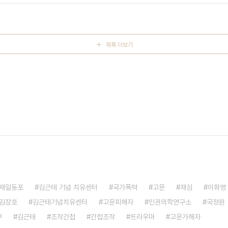
목록 더보기
재일동포
김근태 기념 치유센터
국가폭력
고문
재심
이화영
김장호
김근태기념치유센터
고문피해자
인권의학연구소
국정원
부
김근태
조작간첩
간첩조작
트라우마
고문가해자