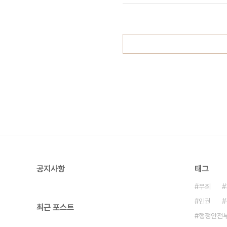
공지사항
태그
무죄
인권
최근 포스트
행정안전