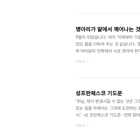
그대자신이 실망스러운 마음으로 대상을
로 그대를 혼란에 빠뜨릴 수 없다.' - '
병아리가 알에서 깨어나는 
9월이 되었습니다. 마치 '이제부터 
있던 몸을 다독여 주는 것 같습니다. 
와 머이닭이 안팍에서 사로 쪼아야 한
나온다는 뜻이기도 합니다. 어미가 섣부
더보기
연의 순환속에서 때가되면 여물듯이, 
스스로에게, 또는 누군가가 성장하고 
다.
성프란체스코 기도문
'주님, 제가 변경시킬 수 없는 것은 
있는 일을 위해서는 그것에 도전하는 용
서.' -성 프란체스코 기도문- 언제 
겪고 있지는 않은가요? 원하는 것은 
더보기
기도문을 기억해보세요