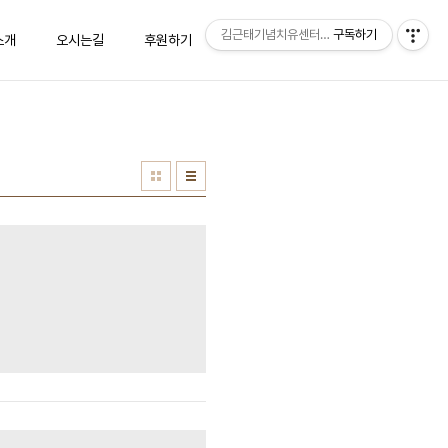
김근태기념치유센터 "숨"
구독하기
소개
오시는길
후원하기
상담신청
방명록