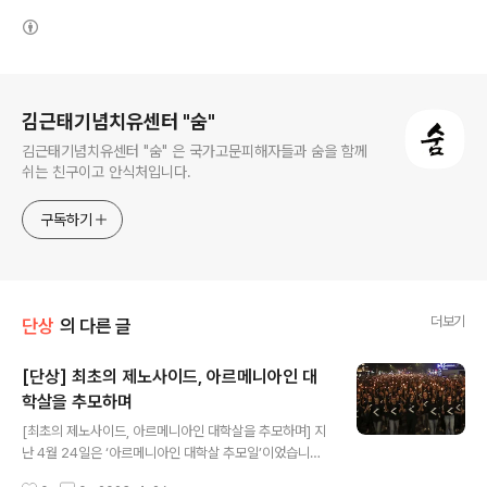
(새창열림)
로그 정보
김근태기념치유센터 "숨"
김근태기념치유센터 "숨" 은 국가고문피해자들과 숨을 함께
쉬는 친구이고 안식처입니다.
구독하기
더보기
단상
의 다른 글
[단상] 최초의 제노사이드, 아르메니아인 대
학살을 추모하며
글 내용
[최초의 제노사이드, 아르메니아인 대학살을 추모하며] 지
난 4월 24일은 ‘아르메니아인 대학살 추모일’이었습니다.
‘아르메니아인 대학살’은 1915-17년에 걸쳐 오스만 제국