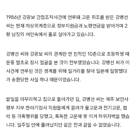
1986
년 강광보 간첩조작사건에 연루돼 고문 취조를 받은 강병선
씨는 현재 차상위계층으로 정부지원금과 노령연금을 받아가며
2
평 남짓의 여인숙에서 홀로 살아가고 있습니다
.
강병선 씨와 강광보 씨의 관계란 먼 친척인
10
촌으로 초등학생 때
문중 벌초로 잠시 얼굴을 본 것이 전부였었습니다
.
강병선 씨가 이
사건에 연루된 것은 생계를 위해 일거리를 찾아 일본에 밀항했다
가 송환당한 사실 하나 때문이었습니다
.
밭일을 마무리하고 집으로 돌아가던 길
,
강병선 씨는 제주 보안사
령부 지부 한라기업사 직원들에게 끌려가 물고문과 전기고문
,
협
박 등 가혹행위를 당했고
,
혹독한 고문에 못 이겨 허위자백을 했습
니다
.
일주일 만에 풀려났지만 삶은 전과 같을 수 없었습니다
.