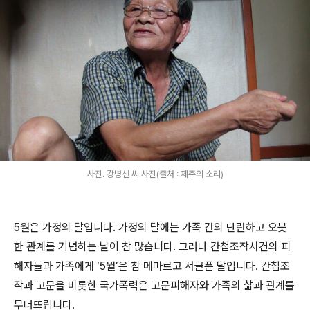
사진. 강병선 씨 사진(출처 : 제주의 소리)
5
월은 가정의 달입니다
.
가정의 달에는 가족 간의 단란하고 오붓
한 관계를 기념하는 날이 참 많습니다
.
그러나 간첩조작사건의 피
해자들과 가족에게
‘5
월
’
은 참 메마르고 서글픈 달입니다
.
간첩조
작과 고문을 비롯한 국가폭력은 고문피해자와 가족의 삶과 관계를
무너뜨립니다
.