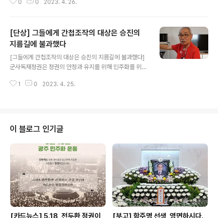
0
0
2023. 4. 26.
이 제국 내 아르메니아인을 대상으로 자행한 대량학살 사
건이었습니다. 이는 최초의 집단학살, 제노사이드였습니
다. ‘아르메니아인 대학살’로 희생된 이들은 최대 150만에
[단상] 그들에게 간첩조작의 대상은 승진의
달하는 것으로 추정됩니다. 나치 독일의 히틀러는 수백만
유대인에 대한 홀로코스트를 단행하면서 누가 아르메니아
지름길에 불과했다
글 내용
인들의 죽음을 기억하겠는가라고 외쳤습니다. 그러나 오늘
[그들에게 간첩조작의 대상은 승진의 지름길에 불과했다]
날 많은 이들이 ‘아르메니아인 대학살’과 ‘유대인 홀로코스
군사독재정권은 정권의 안정과 유지를 위해 민주화를 위한
트’를 기억하고 있습니다. 또한 이와 같은 끔직한 집단학살
시민의 저항과 의식 확산을 막고, 공포로써 통치하기 위해
과 국가폭력이 재발되지 않도록 힘써 노력하고 있습니다.
1
0
2023. 4. 25.
수많은 간첩조작사건을 만들어냈습니다. 간첩으로 지목된
#4월24일 #아르메니아인대학살 #집단학살..
대상은 고문 끝에 허위로 자백할 수밖에 없었습니다. 고문
에 가담했던 가해자들은 이를 통해 부와 영예를 누렸습니
다. 피해자들을 향한 국가폭력은 실로 무지막지하였고 얼
토당토않았습니다. 간첩조작사건피해자들 중 다수의 제주
이 블로그 인기글
도민들은 일본에 방문한 것이 조총련과 엮여져 간첩으로
몰렸습니다. 그런데 양영배 씨는 그와는 일절 상관없이 간
첩이 되었습니다. 어느 날 양영배 씨는 보안사령부의 제주
지부인 ‘한라기업사’에 끌려갔습니다. 양영배 씨를 끌고 간
이들은 양영배 씨에게 북한에 가 폭탄제조법을 배운 ..
[카드뉴스] 5.18, 전두환 정권이
[부고] 함주명 선생, 영면하시다.