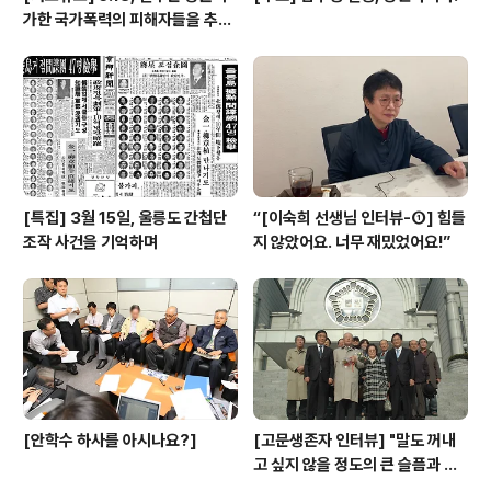
가한 국가폭력의 피해자들을 추념
하며
[특집] 3월 15일, 울릉도 간첩단
“[이숙희 선생님 인터뷰-①] 힘들
조작 사건을 기억하며
지 않았어요. 너무 재밌었어요!”
[안학수 하사를 아시나요?]
[고문생존자 인터뷰] "말도 꺼내
고 싶지 않을 정도의 큰 슬픔과 아
픔이었지만"