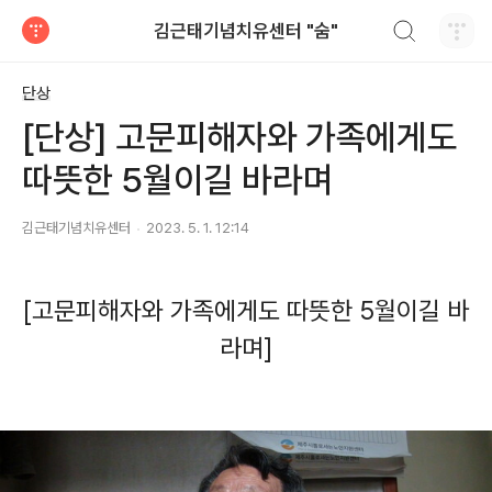
검색하기
김근태기념치유센터 "숨"
티스토리
단상
[단상] 고문피해자와 가족에게도
따뜻한 5월이길 바라며
김근태기념치유센터
2023. 5. 1. 12:14
[
고문피해자와 가족에게도 따뜻한
5
월이길 바
라며
]