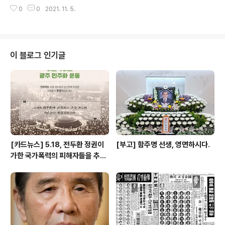
선생님들께서 연구소에서 떨어지는 낙엽과 함께 멋진 사진
회 인권단체 협력사업으로 진행 중인 “의사와 예비의료인
0
0
2021. 11. 5.
들을 남겼습니다. 멋있는 사진이 너무 많아서 조금씩 오픈
대상 인권 교육 사업”의 일환으로 진행되었다. 강의는 총 4
하겠습니다^^
개로 구성이 되었다. 첫 번..
이 블로그 인기글
[카드뉴스] 5.18, 전두환 정권이
[부고] 함주명 선생, 영면하시다.
가한 국가폭력의 피해자들을 추념
하며