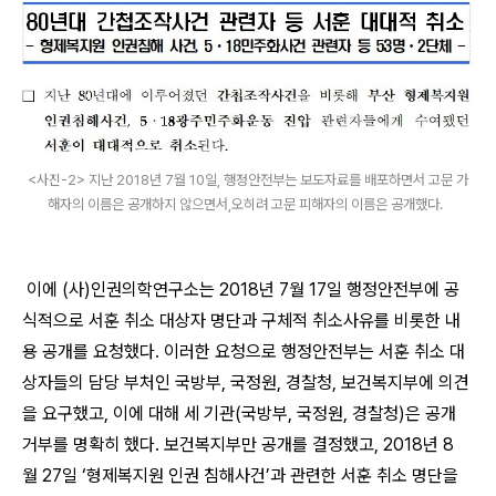
<사진-2> 지난 2018년 7월 10일, 행정안전부는 보도자료를 배포하면서 고문 가
해자의 이름은 공개하지 않으면서,오히려 고문 피해자의 이름은 공개했다.
이에
(
사
)
인권의학연구소는
2018
년
7
월
17
일 행정안전부에 공
식적으로 서훈 취소 대상자 명단과 구체적 취소사유를 비롯한 내
용 공개를 요청했다
.
이러한 요청으로 행정안전부는 서훈 취소 대
상자들의 담당 부처인 국방부
,
국정원
,
경찰청
,
보건복지부에 의견
을 요구했고
,
이에 대해 세 기관
(
국방부
,
국정원
,
경찰청
)
은 공개
거부를 명확히 했다
.
보건복지부만 공개를 결정했고
, 2018
년
8
월
27
일
‘
형제복지원 인권 침해사건
’
과 관련한 서훈 취소 명단을