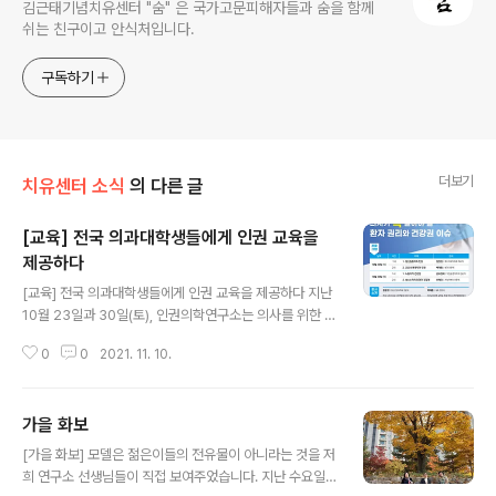
김근태기념치유센터 "숨" 은 국가고문피해자들과 숨을 함께
쉬는 친구이고 안식처입니다.
구독하기
더보기
치유센터 소식
의 다른 글
[교육] 전국 의과대학생들에게 인권 교육을
제공하다
글 내용
[교육] 전국 의과대학생들에게 인권 교육을 제공하다 지난
10월 23일과 30일(토), 인권의학연구소는 의사를 위한 인
권 교육을 시행했다. 이 교육은 [의사가 꼭 알아야 할 환자
0
0
2021. 11. 10.
권리와 건강권 이슈]를 주제로 전국에 있는 의과대학·의학
전문대학원 학생들을 대상으로 진행했다. 온라인 줌을 통
해 진행된 이번 비대면 교육은 전국에 있는 의과대학생들
가을 화보
을 모집하였는데, 모집 하루 만에 예상인원이 모집되었다.
글 내용
이틀 동안 모집된 약 100여 명의 의과대학 학생들은 각 이
[가을 화보] 모델은 젊은이들의 전유물이 아니라는 것을 저
슈의 전문가로부터 수준 높은 강의를 들을 수 있었다. 이번
희 연구소 선생님들이 직접 보여주었습니다. 지난 수요일,
교육 프로그램은 인권의학연구소가 2021년 국가인권위원