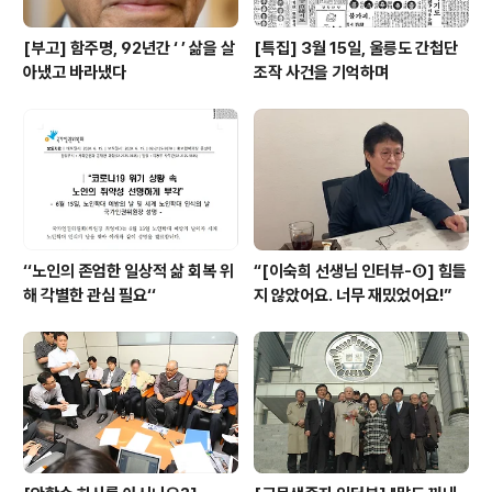
[부고] 함주명, 92년간 ‘ ’ 삶을 살
[특집] 3월 15일, 울릉도 간첩단
아냈고 바라냈다
조작 사건을 기억하며
‘‘노인의 존엄한 일상적 삶 회복 위
“[이숙희 선생님 인터뷰-①] 힘들
해 각별한 관심 필요‘‘
지 않았어요. 너무 재밌었어요!”