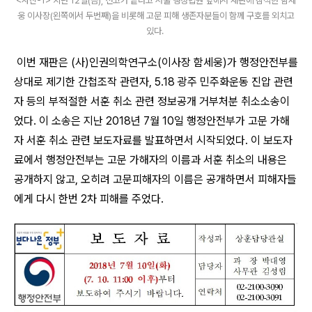
<사진-1> 지난 12일(금), 선고가 끝나고 서울 행정법원 앞에서 재판에 참석한 함세
웅 이사장(왼쪽에서 두번째)을 비롯해 고문 피해 생존자분들이 함께 구호를 외치고
있다.
이번 재판은
(
사
)
인권의학연구소
(
이사장 함세웅
)
가 행정안전부를
상대로 제기한 간첩조작 관련자
, 5.18
광주 민주화운동 진압 관련
자 등의 부적절한 서훈 취소 관련 정보공개 거부처분 취소소송이
었다
.
이 소송은 지난
2018
년
7
월
10
일 행정안전부가 고문 가해
자 서훈 취소 관련 보도자료를 발표하면서 시작되었다
.
이 보도자
료에서 행정안전부는 고문 가해자의 이름과 서훈 취소의 내용은
공개하지 않고
,
오히려 고문피해자의 이름은 공개하면서 피해자들
에게 다시 한번
2
차 피해를 주었다
.