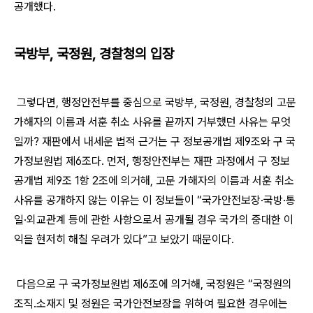
공개했다
.
국방부
,
국정원
,
경찰청의 입장
그렇다면
,
행정안전부를 중심으로 국방부
,
국정원
,
경찰청의 고문
가해자의 이름과 서훈 취소 사유를 끝까지 거부했던 사유는 무엇
일까
?
재판에서 내세운 법적 근거는 구 정보공개법 제
9
조와 구 국
가정보원법 제
6
조다
.
먼저
,
행정안전부는 재판 과정에서 구 정보
공개법 제
9
조
1
항
2
조에 의거해
,
고문 가해자의 이름과 서훈 취소
사유를 공개하지 않는 이유는 이 정보들이
“
국가안전보장
·
국방
·
통
일
·
외교관계 등에 관한 사항으로서 공개될 경우 국가의 중대한 이
익을 현저히 해칠 우려가 있다
”
고 보았기 때문이다
.
다음으로 구 국가정보원법 제
6
조에 의거해
,
국정원은
“
국정원의
조직
․
소재지 및 정원은 국가안전보장을 위하여 필요한 경우에는