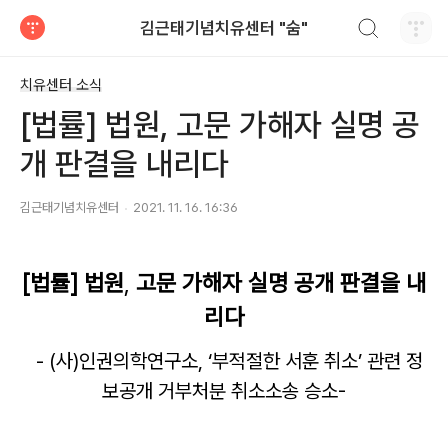
검색하기
김근태기념치유센터 "숨"
티스토리
치유센터 소식
[법률] 법원, 고문 가해자 실명 공
개 판결을 내리다
김근태기념치유센터
2021. 11. 16. 16:36
[
법률
]
법원
,
고문 가해자 실명 공개 판결을 내
리다
- (
사
)
인권의학연구소
, ‘
부적절한 서훈 취소
’
관련 정
보공개 거부처분 취소소송 승소
-