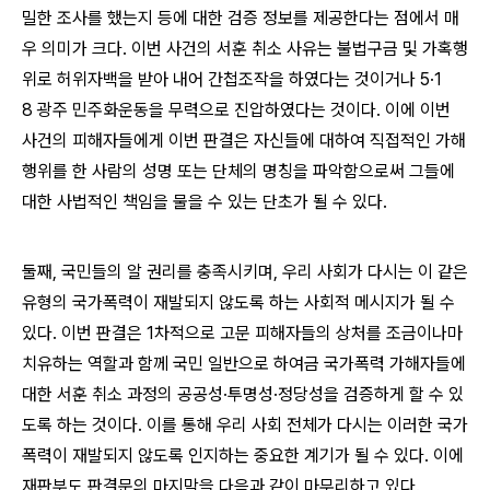
밀한 조사를 했는지 등에 대한 검증 정보를 제공한다는 점에서 매
우 의미가 크다
.
이번 사건의 서훈 취소 사유는 불법구금 및 가혹행
위로 허위자백을 받아 내어 간첩조작을 하였다는 것이거나
5·1
8
광주 민주화운동을 무력으로 진압하였다는 것이다
.
이에 이번
사건의 피해자들에게 이번 판결은 자신들에 대하여 직접적인 가해
행위를 한 사람의 성명 또는 단체의 명칭을 파악함으로써 그들에
대한 사법적인 책임을 물을 수 있는 단초가 될 수 있다
.
둘째
,
국민들의 알 권리를 충족시키며
,
우리 사회가 다시는 이 같은
유형의 국가폭력이 재발되지 않도록 하는 사회적 메시지가 될 수
있다
.
이번 판결은
1
차적으로 고문 피해자들의 상처를 조금이나마
치유하는 역할과 함께 국민 일반으로 하여금 국가폭력 가해자들에
대한 서훈 취소 과정의 공공성
·
투명성
·
정당성을 검증하게 할 수 있
도록 하는 것이다
.
이를 통해 우리 사회 전체가 다시는 이러한 국가
폭력이 재발되지 않도록 인지하는 중요한 계기가 될 수 있다
.
이에
재판부도 판결문의 마지막을 다음과 같이 마무리하고 있다
.