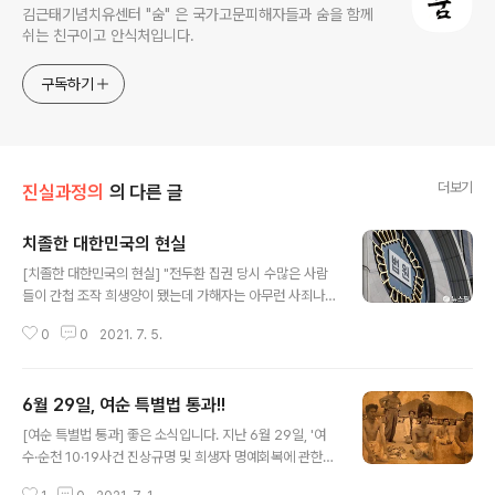
김근태기념치유센터 "숨" 은 국가고문피해자들과 숨을 함께
쉬는 친구이고 안식처입니다.
구독하기
더보기
진실과정의
의 다른 글
치졸한 대한민국의 현실
글 내용
[치졸한 대한민국의 현실] "전두환 집권 당시 수많은 사람
들이 간첩 조작 희생양이 됐는데 가해자는 아무런 사죄나
사과도 없다" "과거 폭력행위를 인정하지 않는 이런 모습이
0
0
2021. 7. 5.
대한민국 현실이라는 생각이 든다" 1981년 전두환 정권
당시 억울하게 충청남도 대공분실로 끌려가 집단 구타와
물고문 등 가혹행위를 받고, 징역 3년 및 자격정지 3년을
6월 29일, 여순 특별법 통과!!
확정받은 간첩조작 피해자의 재판 후의 억울한 외침입니
글 내용
다. 억울하게 하루아침에 인생이 망가진 것도 모자라, 여전
[여순 특별법 통과] 좋은 소식입니다. 지난 6월 29일, '여
히 사법부의 판결을 보면 화가 납니다. 사법부는 국가폭력
수·순천 10·19사건 진상규명 및 희생자 명예회복에 관한
피해자에게 지급해야 할 위자료 액수를 3억 원으로 정하면
특별법안'(여순사건 특별법)이 국회 본회의를 통과했습니
서도 구금에 대한 보상 및 재심 재판비용으로 이미 받은 형