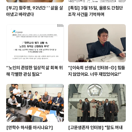
[부고] 함주명, 92년간 ‘ ’ 삶을 살
[특집] 3월 15일, 울릉도 간첩단
아냈고 바라냈다
조작 사건을 기억하며
‘‘노인의 존엄한 일상적 삶 회복 위
“[이숙희 선생님 인터뷰-①] 힘들
해 각별한 관심 필요‘‘
지 않았어요. 너무 재밌었어요!”
[안학수 하사를 아시나요?]
[고문생존자 인터뷰] "말도 꺼내