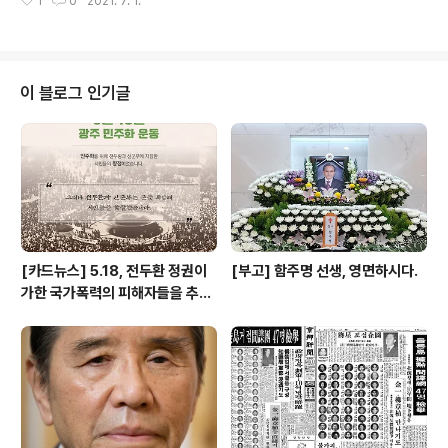
1
0
2021. 7. 1.
다. 이 법이 통과되기까지 오랜 시간이 걸렸습니다. 여수,
사보상금을 제외한 6,117만 원만 최종적으로 인정했습니
순천, 광양 등 전남권 전역에 1만여 명의 주민들이 무참히
다. 이렇게 치졸한 행위가 어디 있을..
죽임을 당한 여순사건은 제16대 국회부터 제20대 국회까
지 여러 차례 특별법안이 발의됐으나 모두 자동 폐기되었
습니다. 그러나 이번 21대 국회에서는 더불어민주당 전남
이 블로그 인기글
동부권 주철현, 김회재, 소병철, 서동용, 김승남 등 다섯 명
의 국회의원이 주축이 되어 특별법 단일안을 제시했고, 지
난해 7월 28일 더불어민주당 국회의원 152명이 공동으로
법안을 발의했습니다. 드디어, 지난 73년을 고통 속에 살
아온 희생자 유가족과..
[카드뉴스] 5.18, 전두환 정권이
[부고] 함주명 선생, 영면하시다.
가한 국가폭력의 피해자들을 추념
하며