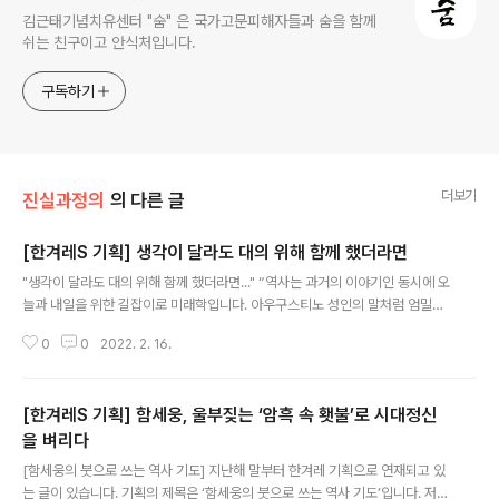
김근태기념치유센터 "숨" 은 국가고문피해자들과 숨을 함께
쉬는 친구이고 안식처입니다.
구독하기
더보기
진실과정의
의 다른 글
[한겨레S 기획] 생각이 달라도 대의 위해 함께 했더라면
글 내용
"생각이 달라도 대의 위해 함께 했더라면..." “역사는 과거의 이야기인 동시에 오
늘과 내일을 위한 길잡이로 미래학입니다. 아우구스티노 성인의 말처럼 엄밀한
의미에서 현재란 존재하지 않습니다. 현재라고 말하는 순간 그것은 이미 과거이
0
0
2022. 2. 16.
며 새로운 미래가 물밀듯 밀려오기 때문입니다.” 함세웅 신부는 두 번째 ‘붓으로
쓰는 역사기도’에서 우리 민족의 내일을 위한 길잡이 역할을 찾고자 역사를 이
야기합니다. 그 역사는 여운형 선생이 주도했던 ‘조선건국준비위원회’ 이야기입
[한겨레S 기획] 함세웅, 울부짖는 ‘암흑 속 횃불’로 시대정신
니다. 많은 사람들이 ‘역사에는 가정이 없다’고 하지만 함세웅 신부는 민족의 내
일을 위해 해방 직후 조선건국준비위원회의 와해를 보며 이런 역사적 가정을 해
을 벼리다
글 내용
봅니다. ‘생각이 다르더라도 대의를 위해 모두가 함께했더라면’ 함세웅 신부의
[함세웅의 붓으로 쓰는 역사 기도] 지난해 말부터 한겨레 기획으로 연재되고 있
두 번째 붓으로 쓰..
는 글이 있습니다. 기획의 제목은 ‘함세웅의 붓으로 쓰는 역사 기도’입니다. 저희