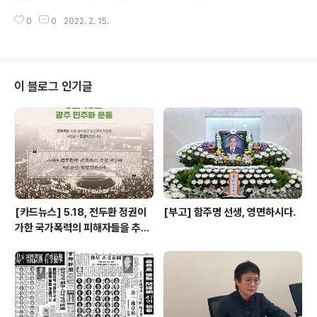
인권의학연구소의 이사장이신 함세웅 신부님은 매주 토요일 아침 붓글씨를 쓰
0
0
2022. 2. 15.
고 있습니다. ‘역사에 헌신했던 이들을 기억하고, 미래의 길잡이가 되는 글을 쓰
고 싶다’는 함세웅 신부님. 앞으로 함세웅 신부님의 연재글을 하나씩 함께 공유
하겠습니다. 그 첫 번째 이야기는 “암흑 속의 횃불”입니다. https://www.hani.
co.kr/arti/society/society_general/1013627.html 함세웅, 울부짖는 ‘암
흑 속 횃불’로 시대정신을 벼리다 [한겨레S] 기획함세웅의 붓으로 쓰는 역사 기
이 블로그 인기글
도사목 은퇴한 뒤 뒤늦게 붓글씨 공부“살아있는 글..
[카드뉴스] 5.18, 전두환 정권이
[부고] 함주명 선생, 영면하시다.
가한 국가폭력의 피해자들을 추념
하며