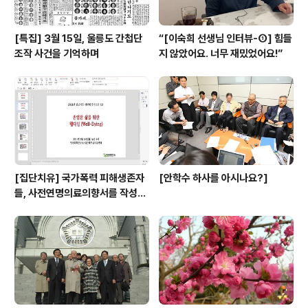
[특집] 3월 15일, 울릉도 간첩단
“[이숙희 선생님 인터뷰-①] 힘들
조작 사건을 기억하며
지 않았어요. 너무 재밌었어요!”
[집단치유] 국가폭력 피해생존자
[안학수 하사를 아시나요?]
들, 사전연명의료의향서를 작성하
다.