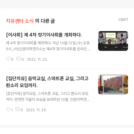
더보기
치유센터 소식
의 다른 글
[이사회] 제 4차 정기이사회를 개최하다.
글 내용
제 4차 정기이사회를 개최하다. 지난 10월 12일 (수) 오후
5시, (사)인권의학연구소는 제4차 정기이사회를 온라인 줌
회의로 개최하였다. 지난 제3차 이사회는 현장 회의로 진
0
0
2022. 11. 23.
행했으나, 코로나-19 확산 상황이 지속되면서 비대면 회의
방식을 결정하였다. 이날 이사회에는 함세웅 이사장, 이화
영 상임이사, 박재영 이사, 백재중 이사, 손창호 이사, 유충
[집단치유] 음악교실, 스마트폰 교실, 그리고
희 이사, 신좌섭 이사, 김성주 감사, 최규진 감사가 참석하
였다. 이사회 개회에 앞서 임원진의 근황 소개를 통해 신좌
판소리 모임까지.
글 내용
섭 이사의 서울대학교 의학교육연수원장 취임과 최창남 이
[집단치유] 음악교실, 스마트폰 교실, 그리고 판소리 모임
사의 ‘신들의 땅’ 서적 출간을 축하하는 시간을 가졌다. 이
까지. 완연한 가을의 모습을 보여주던 10월, 인권의학연구
화영 상임이사의 지난 3차 이사회(간담회) 회의록 보고에
소는 두 가지 집단치유모임을 시작하였다. 하나는 음악교
이어, 사무국에서 2022년도 3분기 사업과 재정에 대해 보
1
0
2022. 11. 23.
실이며, 다른 하나는 길음판소리 모임이다. 코로나가 기승
고하였다. 참석..
을 부리던 지난해까지는 마스크를 쓰고 10명 미만이 모여
타악기 모임을 진행했으나, 코로나로 인한 인원 제한 및 방
역조치가 완화되어 가을부터 이 두 모임을 재개하였다. 특