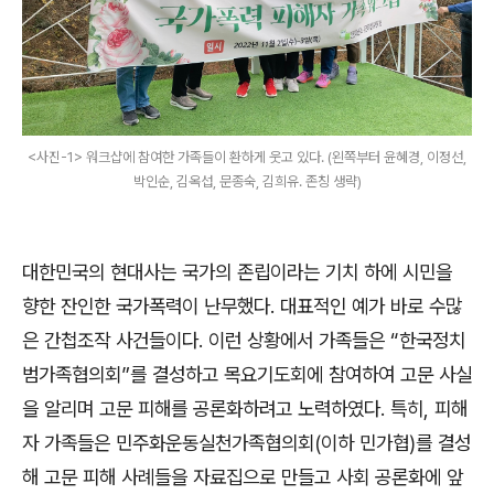
<사진-1> 워크샵에 참여한 가족들이 환하게 웃고 있다. (왼쪽부터 윤혜경, 이정선,
박인순, 김옥섭, 문종숙, 김희유. 존칭 생략)
대한민국의 현대사는 국가의 존립이라는 기치 하에 시민을
향한 잔인한 국가폭력이 난무했다. 대표적인 예가 바로 수많
은 간첩조작 사건들이다. 이런 상황에서 가족들은 “한국정치
범가족협의회”를 결성하고 목요기도회에 참여하여 고문 사실
을 알리며 고문 피해를 공론화하려고 노력하였다. 특히, 피해
자 가족들은 민주화운동실천가족협의회(이하 민가협)를 결성
해 고문 피해 사례들을 자료집으로 만들고 사회 공론화에 앞