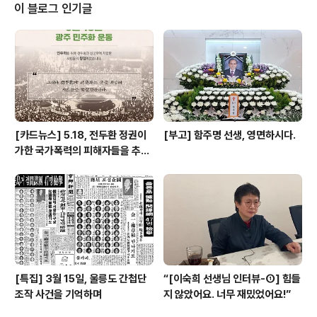
히, 길음판소리 모임은 2019년 이후 약 3년 만에 재개되
이 블로그 인기글
어 반가운 얼굴들을 만날 수 있었다. 이렇게 가을이 만연했
던 지난 10월, 연구소에는 매주 반가운 분들이 찾아와 집단
치유를 가졌다. 음악교실은 박경운 음악치료사가 진행했으
며, 그는 지난 6월 국회 행사(김근태기념치유센터 개소 9
주년 및 국제 고문피해자 지원의 ..
[카드뉴스] 5.18, 전두환 정권이
[부고] 함주명 선생, 영면하시다.
가한 국가폭력의 피해자들을 추념
하며
[특집] 3월 15일, 울릉도 간첩단
“[이숙희 선생님 인터뷰-①] 힘들
조작 사건을 기억하며
지 않았어요. 너무 재밌었어요!”