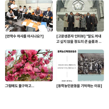
[안학수 하사를 아시나요?]
[고문생존자 인터뷰] "말도 꺼내
고 싶지 않을 정도의 큰 슬픔과 아
픔이었지만"
그럼에도 불구하고...
[동학농민운동을 기억하는 이유]