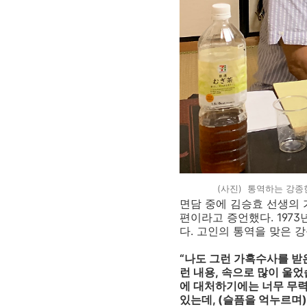
(사진) 통역하는 강종헌
면담 중에 김승효 선생의
편이라고 증언했다
. 1973
다
.
고인의 통역을 맞은 
“
나도 그런 가혹수사를 받
런 내용
,
속으로 많이 울
에 대처하기에는 너무 무
있는데
, (
슬픔을 억누르며
)