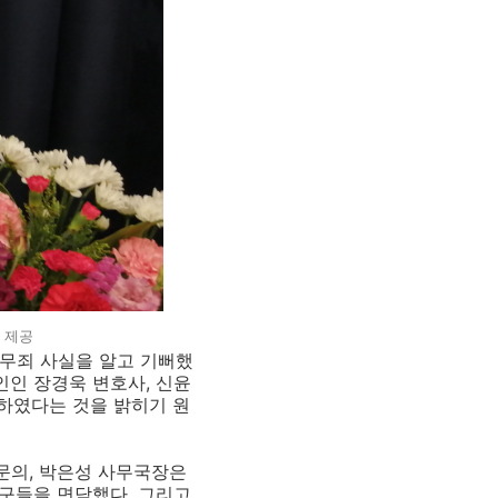
) 제공
무죄 사실을 알고 기뻐했
인인 장경욱 변호사
,
신윤
하였다는 것을 밝히기 원
문의
,
박은성 사무국장은
친구들을 면담했다
.
그리고