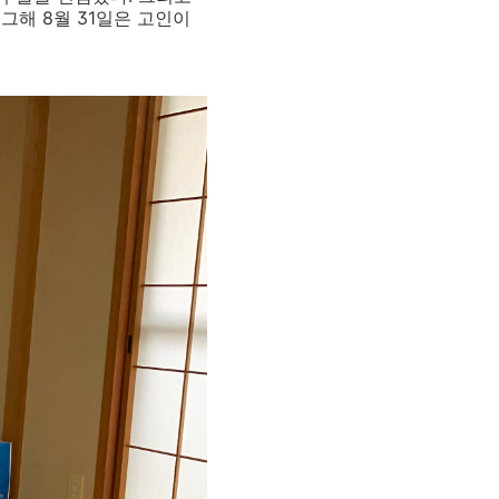
. 그해 8
월
31
일은 고인이