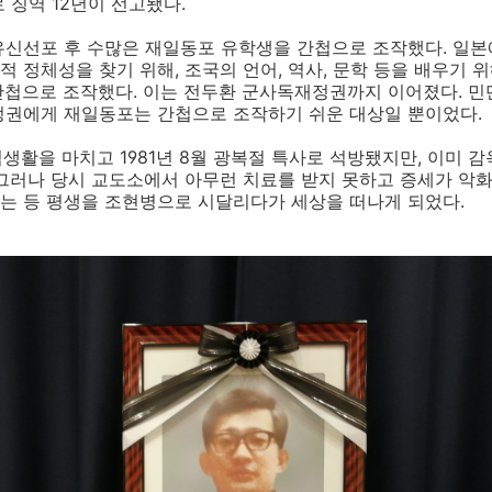
 징역
12
년이 선고됐다
.
신선포 후 수많은 재일동포 유학생을 간첩으로 조작했다
.
일본
적 정체성을 찾기 위해
,
조국의 언어
,
역사
,
문학 등을 배우기 위
간첩으로 조작했다
.
이는 전두환 군사독재정권까지 이어졌다
.
민
정권에게 재일동포는 간첩으로 조작하기 쉬운 대상일 뿐이었다
.
역생활을 마치고
1981
년
8
월 광복절 특사로 석방됐지만
,
이미 감
 그러나
당시 교도소에서 아무런 치료를 받지 못하고 증세가 악
는 등 평생을 조현병으로 시달리다가 세상을 떠나게 되었다
.