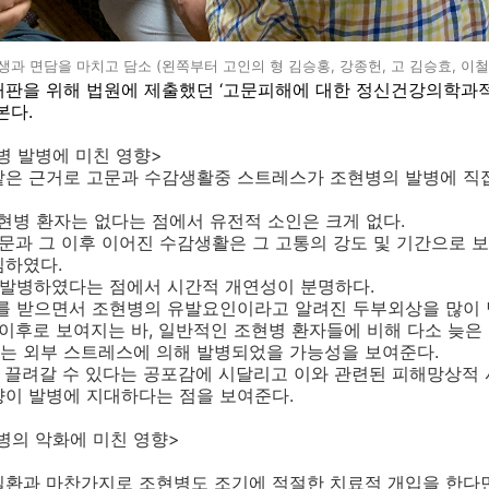
생과 면담을 마치고 담소 (왼쪽부터 고인의 형 김승홍, 강종헌, 고 김승효, 이철
판을 위해 법원에 제출했던 ‘
고문피해에 대한 정신건강의학과
본다.
병 발병에 미친 영향>
같은 근거로 고문과 수감생활중 스트레스가 조현병의 발병에 직
조현병 환자는 없다는 점에서 유전적 소인은 크게 없다
.
문과 그 이후 이어진 수감생활은 그 고통의 강도 및 기간으로 
심하였다
.
 발병하였다는 점에서 시간적 개연성이 분명하다
.
타를 받으면서 조현병의 유발요인이라고 알려진 두부외상을 많이
 이후로 보여지는 바, 일반적인 조현병 환자들에 비해 다소 늦
는 외부 스트레스에 의해 발병되었을 가능성을 보여준다
.
끌려갈 수 있다는 공포감에 시달리고 이와 관련된 피해망상적 
향이 발병에 지대하다는 점을 보여준다
.
병의 악화에 미친 영향>
질환과 마찬가지로 조현병도 조기에 적절한 치료적 개입을 한다