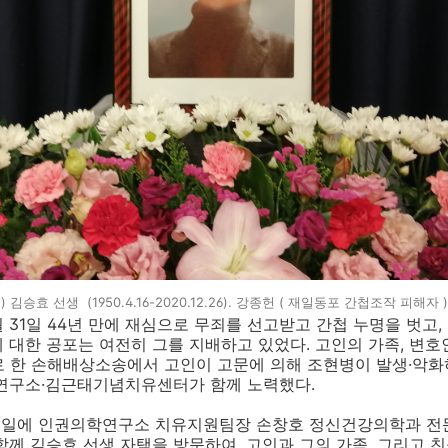
) 김승효 선생 (1950.4.16-2020.12.26). 강종헌 ( 재일동포 간첩조작 피해자 
월
31
일
44
년 만에 재심으로 무죄를 선고받고 간첩 누명을 벗고
,
 대한 공포는 여전히 그를 지배하고 있었다
.
고인의 가족
,
변호
로 한 손해배상소송에서 고인이 고문에 의해 조현병이 발생
·
악화
연구소
·
김근태기념치유센터가 함께 노력했다
.
1
일에 인권의학연구소 치유지원팀장 손창호 정신건강의학과 전
함께 김승효 선생 자택을 방문하여
,
고인과 그의 가족
,
그리고 