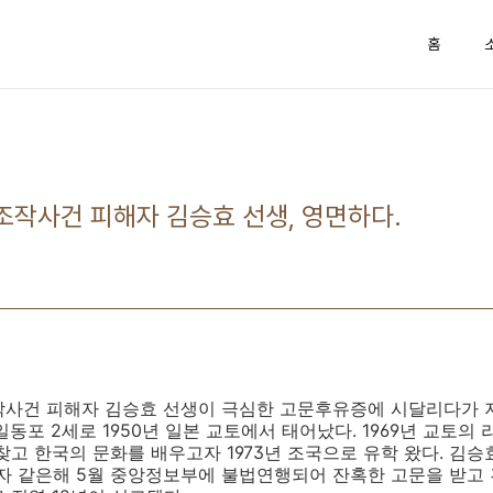
홈
조작사건 피해자 김승효 선생, 영면하다.
작사건 피해자 김승효 선생이 극심한 고문후유증에 시달리다가
일동포
2
세로
1950
년 일본 교토에서 태어났다
. 1969
년 교토의 
찾고 한국의 문화를 배우고자
1973
년 조국으로 유학 왔다
. 김승
자 같은해
5
월 중앙정보부에 불법연행되어 잔혹한 고문을 받고