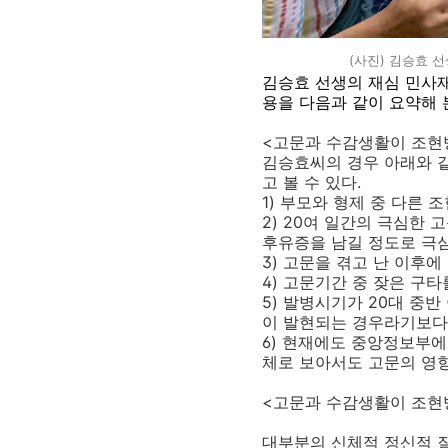
(사진) 김승효 선
김승효 선생의 재심 민사재
용을 다음과 같이 요약해 
<고문과 수감생활이 조현
김승효씨의 경우 아래와 
고 볼 수 있다
.
1)
부모와 형제 중 다른 
2) 20
여 일간의 극심한 고
후유증을 남길 정도로 극
3)
고문을 겪고 난 이후에
4)
고문기간 중 잦은 구
5)
발병시기가
20
대 중반
이 발현되는 경우라기보다
6)
현재에도 중앙정보부에 
체로 보아서도 고문의 영
<고문과 수감생활이 조현
대부분의 신체적 정신적 