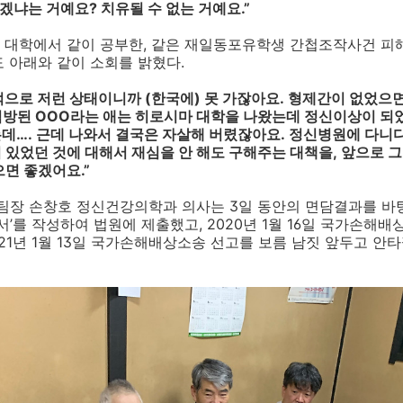
지겠냐는 거예요?
치유될 수 없는 거예요
.”
 대학에서 같이 공부한
,
같은 재일동포유학생 간첩조작사건 피해
도 아래와 같이 소회를 밝혔다
.
적으로 저런 상태이니까
(
한국에
)
못 가잖아요
.
형제간이 없었으면
석방된
OOO
라는 애는 히로시마 대학을 나왔는데 정신이상이 되
는데
…
.
근데 나와서 결국은 자살해 버렸잖아요
.
정신병원에 다니
 있었던 것에 대해서 재심을 안 해도 구해주는 대책을
,
앞으로 그
으면 좋겠어요
.”
팀장 손창호 정신건강의학과 의사는
3
일 동안의 면담결과를 바
서
’
를 작성하여 법원에 제출했고
, 2020
년
1
월
16
일 국가손해배
21
년
1
월
13
일 국가손해배상소송 선고를 보름 남짓 앞두고 안타