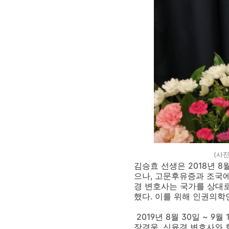
(사진
김승효 선생은
2018
년
8
으나
,
고문후유증과 조국에
경 변호사는 국가를 상대
했다
. 이를 위해
인권의학
2019
년
8
월
30
일 ~
9
월
장경욱
,
신윤경 변호사와 