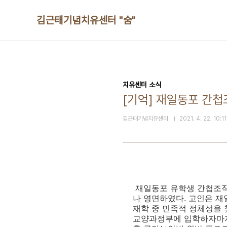
본문 바로가기
김근태기념치유센터 "숨"
치유센터 소식
[기억] 재일동포 간첩
김근태기념치유센터
2021. 4. 22. 10:11
재일동포 유학생 간첩조
나 영면하였다
.
고인은 재
재학 중
민족적 정체성을 
교양과정부에 입학하자마