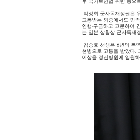
후
국가보안법 위반 등으로
박정희 군사독재정권은 유
고통받는 와중에서도 민족
연행·
구금하고 고문하여 
는 일본 상황상 군사독재
김승효 선생은
6
년의 복
현병으로 고통을 받았다
.
이상을 정신병원에 입원하