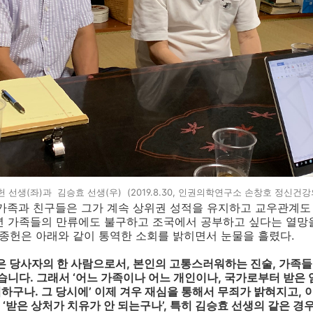
 선생(좌)과 김승효 선생(우) (2019.8.30, 인권의학연구소 손창호 정신건
 가족과 친구들은 그가 계속 상위권 성적을 유지하고 교우관계도
년 가족들의 만류에도 불구하고 조국에서 공부하고 싶다는 열망
강종헌은 아래와 같이 통역한 소회를 밝히면서 눈물을 흘렸다
.
은 당사자의 한 사람으로서
,
본인의 고통스러워하는 진술
,
가족들
었습니다
.
그래서
‘
어느 가족이나 어느 개인이나
,
국가로부터 받은 
력하구나
.
그 당시에
’
이제 겨우 재심을 통해서 무죄가 밝혀지고
,
 ‘
받은 상처가 치유가 안 되는구나
’,
특히 김승효 선생의 같은 경우