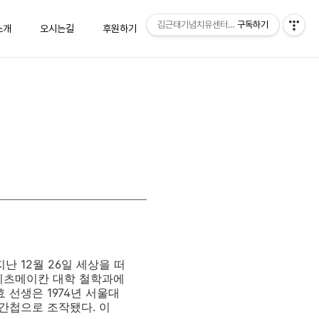
김근태기념치유센터 "숨"
구독하기
소개
오시는길
후원하기
상담신청
방명록
 지난
12
월
26
일 세상을 떠
리츠메이칸 대학 철학과에
효 선생은
1974
년 서울대
 간첩으로 조작됐다
. 이