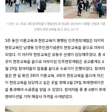
<사진-4> 프로그램 참여자들이 명동성당과 성공회 성당에서 이명준 선생과 기춘
선생의 현장교육을 듣고 있다. (6.17)
3
주 동안 이론교육과 현장교육이 병행된 민주현장체험은 마지막
현장교육인 남영동 민주인권기념관의 현장교육을 끝으로 마무리
되었다
.
이 마지막 현장교육은 유동우 선생이 담당해주었다
.
총
4
곳의 현장교육을 끝으로 마무리된 민주현장체험은 공교롭게도
6
월
29
일 참여자들의 발표를 끝으로 수료식이 진행되었다
.
참여자
들은 한 달 동안
3
회의 이론교육
, 4
회의 현장교육을 들으며 자신
이 현장교육을 담당하고 싶은 곳을 정해
6
월
29
일 프레젠테이션
을 통과해야 수료증을 받을 수 있었다
.
참여자들 중 총
6
명이 프레
젠테이션을 거쳐 해설사 자격을 수여받았다
.