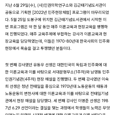
지난
6
월
29
일
(
수
), (
사
)
인권의학연구소와 김근태기념도서관이
공동으로 기획한
[2022
년 민주현장체험
]
프로그램이 마무리되었
다
. 5
월
25
일 도봉구에 위치한 김근태기념도서관에서 시작한 이
번 프로그램은 약 한 달 동안 매주 이론교육과 현장교육을 병행하
며 진행되었다
.
매주 교육주제에 부합하는 강사가 이론교육과 현
장교육을 담당하였는데
,
이들은
1970-80
년대 한국사회의 민주화
현장에서 목숨을 걸고 투쟁했던 분들이다
.
첫 번째 강사였던 유동우 선생은 대한민국의 독립과 민주화에 대
한 이론교육과 이를 바탕으로 서대문형무소
(1
주차
)
와 남영동 민주
인권기념관
(4
주차
)
현장 해설을 진행했다
.
두 번째 강사였던 이숙
희 선생은 청년 전태일을 중심으로
1970
년대 노동운동의 태동과
노동운동의 변천사에 대한 이론교육과 이를 바탕으로 전태일기념
관에서 현장 해설을 담당했다
.
세 번째 강사인 이명준 선생은
198
7
년
6.29
선언이라는 결실을 맺는 과정에서 학생들의 노력은 무엇