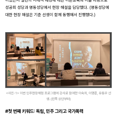
이었는지 일련의 시대적 배경에 대한 이론교육과 이를 바탕으로
성공회 성당과 명동성당에서 현장 해설을 담당했다
. (
명동성당에
대한 현장 해설은 기춘 선생이 함께 동행해서 진행했다
.)
<사진-1> 이번 민주현장체험 프로그램에 강사로 참여한 이숙희, 이명준, 유동우 선
생. (왼쪽 상단부터)
#
첫 번째 키워드
:
독립
,
민주 그리고 국가폭력