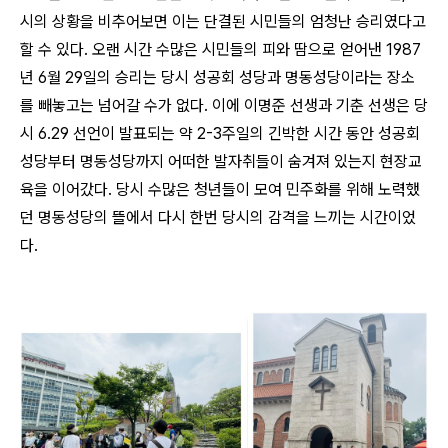
시의 상황을 비추어보면 이는 단결된 시민들의 엄청난 승리였다고
할 수 있다
.
오랜 시간 수많은 시민들의 피와 땀으로 얻어낸
1987
년
6
월
29
일의 승리는 당시 성공회 성당과 명동성당이라는 장소
를 빼놓고는 넘어갈 수가 없다
.
이에 이명준 선생과 기춘 선생은 당
시
6.29
선언이 발표되는 약
2-3
주일의 긴박한 시간 동안 성공회
성당부터 명동성당까지 어떠한 발자취들이 숨겨져 있는지 현장교
육을 이어갔다
.
당시 수많은 청년들이 모여 민주화를 위해 노력했
던 명동성당의 뜰에서 다시 한번 당시의 감격을 느끼는 시간이었
다
.