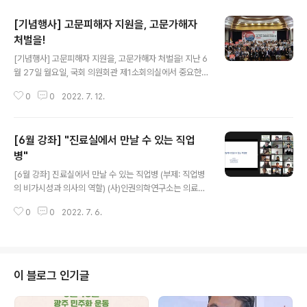
[기념행사] 고문피해자 지원을, 고문가해자
처벌을!
글 내용
[기념행사] 고문피해자 지원을, 고문가해자 처벌을! 지난 6
월 27일 월요일, 국회 의원회관 제1소회의실에서 중요한
행사가 진행되었다. 이 행사는 김근태기념치유센터“숨”과
0
0
2022. 7. 12.
(사)인권의학연구소가 주최하는 [국제 고문피해자 지원의
날] 기념행사이며, 2022년은 김근태기념치유센터 개소 9
주년이기도 하다. 이 행사의 슬로건은 “고문피해자 지원법
[6월 강좌] "진료실에서 만날 수 있는 직업
제정하라!”였으며, 핵심 메시지는 “고문피해자 지원은 국
가의 의무입니다. 고문가해자 처벌은 고문방지를 위한 최
병"
글 내용
선입니다. 많이 늦었지만, 지금 해야 합니다.”였다. 국회와
[6월 강좌] 진료실에서 만날 수 있는 직업병 (부제: 직업병
우리 사회에 이 같은 메시지를 호소하기 위해 이날 행사에
의 비가시성과 의사의 역할) (사)인권의학연구소는 의료인
함세웅 이사장과 인재근 의원을 비롯해 약 130여 명이 넘
과 예비의료인을 대상으로 매월 의료 관련 인권강좌를 진
는 분들이 참석했다. 특히, 많은 고문피해 생존자들과 가족
0
0
2022. 7. 6.
행하고 있다. 월례강좌를 통해 의료 관련 인권 이슈를 소개
이 참석해 이 행사의 의미는 ..
하고 논의의 장을 제공함으로써 의료인의 인권 감수성을
높이기 위함이다. 인권강좌의 주제와 강사는 2022년 인권
의학연구소가 발간한 의료인 대상 인권교재인 ”의료현장
에서 의사가 꼭 알아야 할 인권 이슈“를 토대로 정하고 있
이 블로그 인기글
다. 지난 5월에 진행한 “의대생, 인권을 만나다” 강좌에서
는 의과대학생들과 의사의 인권 및 안전에 대한 주제를 다