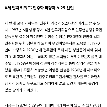
#
세 번째 키워드
:
민주화 과정과
6.29
선언
세 번째 교육 키워드는
‘
민주화 과정과
6.29
선언
’
이라고 할 수 있
다
. 1987
년
6
월 항쟁 당시
4
인 실무기획팀으로 민주헌법쟁위국민
운동본부 결성에 참여했던 이명준 선생은
1980
년대 전반에 걸쳐
민주화를 위한 청년들의 노력이 무엇이었는지를 교육했다
. 1970
년대 박정희와
1980
년대 전두환의 독재 시절 청년들이 이에 맞서
기 위해 교과서에는 수록되지 않은 노력들이 무엇이었는지를 전해
주었다
. 1969
년 박정희 정권이 삼선개헌을 통해 장기집권을 계획
했을 때부터 꾸준히 저항했던 이명준 선생은
1980
년대 지속적으
로 민통련 청년위원장
,
천주교정의구현사제단 간사를 역임하면서
당시의 상황을 누구보다도 정확하게 알고 있었기 때문에 몰입감
있는 강의가 이어졌다
.
지금은
1987
년
6.29
선언에 대해 여러 비판이 있을 수 있지만
,
당