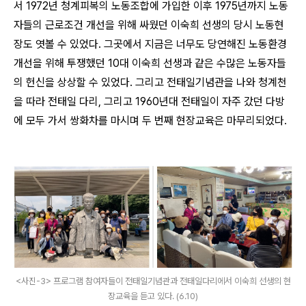
서
1972
년 청계피복의 노동조합에 가입한 이후
1975
년까지 노동
자들의 근로조건 개선을 위해 싸웠던 이숙희 선생의 당시 노동현
장도 엿볼 수 있었다
.
그곳에서 지금은 너무도 당연해진 노동환경
개선을 위해 투쟁했던
10
대 이숙희 선생과 같은 수많은 노동자들
의 헌신을 상상할 수 있었다
.
그리고 전태일기념관을 나와 청계천
을 따라 전태일 다리
,
그리고
1960
년대 전태일이 자주 갔던 다방
에 모두 가서 쌍화차를 마시며 두 번째 현장교육은 마무리되었다
.
<사진-3> 프로그램 참여자들이 전태일기념관과 전태일다리에서 이숙희 선생의 현
장교육을 듣고 있다. (6.10)