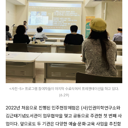
<사진-5> 프로그램 참여자들이 마지막 수료식에서 프레젠테이션을 하고 있다.
(6.29)
2022
년 처음으로 진행된 민주현장체험은
(
사
)
인권의학연구소와
김근태기념도서관이 업무협약을 맺고 공동으로 주관한 첫 번째 사
업이다
.
앞으로도 두 기관은 다양한 예술
·
문화
·
교육 사업을 추진함