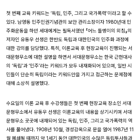
첫 번째 교육 키워드는
‘
독립
,
민주
,
그리고 국가폭력
’
이라고 할 수
있다
.
남영동 민주인권기념관의 보안 관리소장이자
1980
년대 민
주화운동을 하던 세대에게는 필독서였던
『
어느 돌멩이의 외침
』
의
저자인 유동우 선생은 한반도 독립과 대한민국의 민주화 과정에
대한 강의를 담당했다
.
특히
,
이론교육 후 현장교육이 진행되는 서
대문형무소에 대한 설명을 하면서 서대문형무소는 한국 근현대사
의
‘
독립
’
과
‘
민주
’
라는 키워드가 모두 내재화되어 있으며
,
일반 시
민들이 단순히 독립이라는 키워드만을 가지고 접근하는 문제점에
대해 소상히 설명했다
.
수요일의 이론 교육 후 수강생들은 첫 번째 현장교육 장소인 서대
문형무소에서 유동우 선생은 이론교육의 내용을 상기시키며 서대
문형무소 곳곳에 내재되어 있는 독립
,
민주
,
그리고 국가폭력의 역
사를 풀어냈다
. 1908
년
10
월
,
경성감옥으로 문을 열어
1987
년
11
월 폐쇄될 때까지 약
1
세기 동안 대한민국의 수많은 독립투사들과