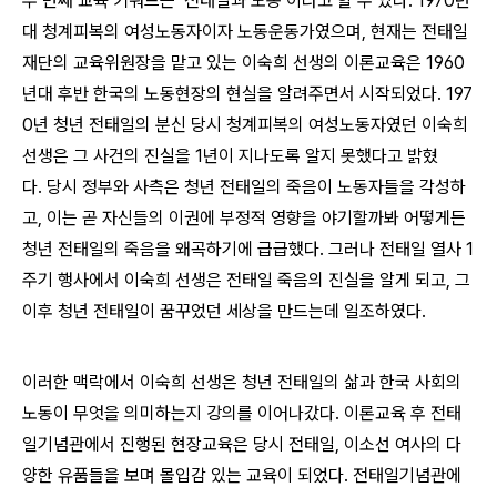
두 번째 교육 키워드는
‘
전태일과 노동
’
이라고 할 수 있다
. 1970
년
대 청계피복의 여성노동자이자 노동운동가였으며
,
현재는 전태일
재단의 교육위원장을 맡고 있는 이숙희 선생의 이론교육은
1960
년대 후반 한국의 노동현장의 현실을 알려주면서 시작되었다
. 197
0
년 청년 전태일의 분신 당시 청계피복의 여성노동자였던 이숙희
선생은 그 사건의 진실을
1
년이 지나도록 알지 못했다고 밝혔
다
.
당시 정부와 사측은 청년 전태일의 죽음이 노동자들을 각성하
고
,
이는 곧 자신들의 이권에 부정적 영향을 야기할까봐 어떻게든
청년 전태일의 죽음을 왜곡하기에 급급했다
.
그러나 전태일 열사
1
주기 행사에서 이숙희 선생은 전태일 죽음의 진실을 알게 되고
,
그
이후 청년 전태일이 꿈꾸었던 세상을 만드는데 일조하였다
.
이러한 맥락에서 이숙희 선생은 청년 전태일의 삶과 한국 사회의
노동이 무엇을 의미하는지 강의를 이어나갔다
.
이론교육 후 전태
일기념관에서 진행된 현장교육은 당시 전태일
,
이소선 여사의 다
양한 유품들을 보며 몰입감 있는 교육이 되었다
.
전태일기념관에