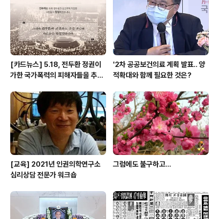
루었다면, 6월 강좌에서는 근로 현장에서의 노동자 안전과
인권을 주제로 다루고자 하였다. 6월 11일 (토) 2시에 진행
한 6월 월례 인권강좌에서 공유..
[카드뉴스] 5.18, 전두환 정권이
'2차 공공보건의료 계획 발표.. 양
가한 국가폭력의 피해자들을 추념
적확대와 함께 필요한 것은?
하며
[교육] 2021년 인권의학연구소
그럼에도 불구하고...
심리상담 전문가 워크숍