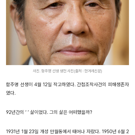
사진. 함주명 선생 생전 사진(출처 : 한겨레신문)
함주명 선생이
4
월
12
일 작고하였다
.
간첩조작사건의 피해생존자
였다
.
92
년간의
‘ ’
삶이었다
.
그의 삶은 어떠했을까
?
1931
년
1
월
23
일 개성 만월동에서 태어나 자랐다
. 1950
년
6
월
2