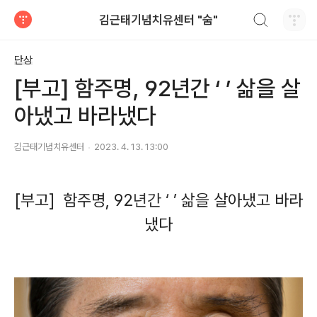
검색하기
김근태기념치유센터 "숨"
티스토리
단상
[부고] 함주명, 92년간 ‘ ’ 삶을 살
아냈고 바라냈다
김근태기념치유센터
2023. 4. 13. 13:00
[부고] 함주명, 92
년간
‘ ’
삶을 살아냈고 바라
냈다