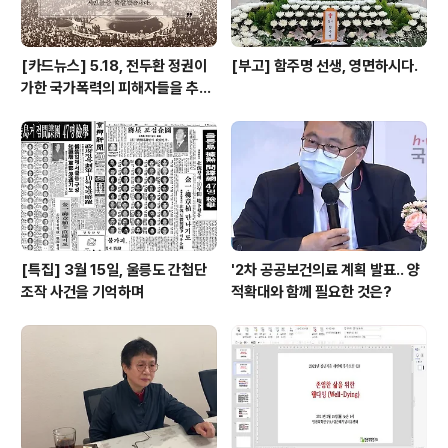
[카드뉴스] 5.18, 전두환 정권이
[부고] 함주명 선생, 영면하시다.
가한 국가폭력의 피해자들을 추념
하며
[특집] 3월 15일, 울릉도 간첩단
'2차 공공보건의료 계획 발표.. 양
조작 사건을 기억하며
적확대와 함께 필요한 것은?