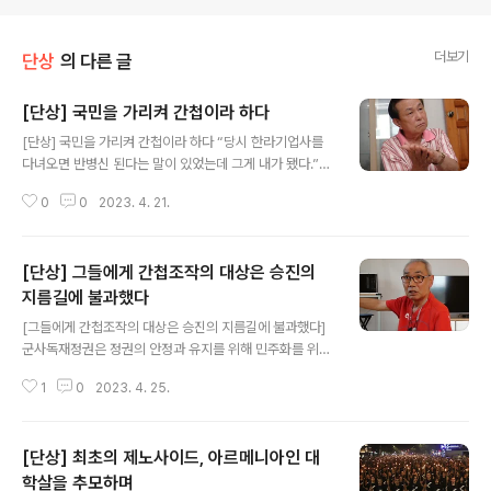
더보기
단상
의 다른 글
[단상] 국민을 가리켜 간첩이라 하다
글 내용
[단상] 국민을 가리켜 간첩이라 하다 “당시 한라기업사를
다녀오면 반병신 된다는 말이 있었는데 그게 내가 됐다.”
전두환 집권 시기 제주도에는 보안사령부의 지부로 민간
0
0
2023. 4. 21.
기업 형태인 ‘한라기업사’가 있었습니다. 당시 제주도에서
는 ‘한라기업사에 다녀오면 반병신이 된다.’는 흉흉한 소문
이 떠돌았습니다. 하나둘 사라졌던 사람들은 몸이 크게 상
[단상] 그들에게 간첩조작의 대상은 승진의
한 채 다시 나타나곤 했습니다. 양의남 씨는 소문의 당사자
가 되었습니다. 그는 어느 날 한라기업사 직원들에게 끌려
지름길에 불과했다
글 내용
가고 말았습니다. 그들은 양의남 씨에게 간첩 서경윤과의
[그들에게 간첩조작의 대상은 승진의 지름길에 불과했다]
연관성을 캐물었습니다. 알고 있다 답하니 대뜸 다음 질문
군사독재정권은 정권의 안정과 유지를 위해 민주화를 위한
으로 몇 번 북한을 다녀왔는지를 물었습니다. 다녀온 적이
시민의 저항과 의식 확산을 막고, 공포로써 통치하기 위해
없기에 사실 그대로 다녀온 적이 없다고 말하니 돌아온 것
1
0
2023. 4. 25.
수많은 간첩조작사건을 만들어냈습니다. 간첩으로 지목된
은 무수히 잔혹한 폭력이었습니다. 양의남..
대상은 고문 끝에 허위로 자백할 수밖에 없었습니다. 고문
에 가담했던 가해자들은 이를 통해 부와 영예를 누렸습니
[단상] 최초의 제노사이드, 아르메니아인 대
다. 피해자들을 향한 국가폭력은 실로 무지막지하였고 얼
토당토않았습니다. 간첩조작사건피해자들 중 다수의 제주
학살을 추모하며