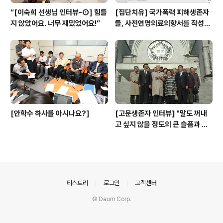
“[이숙희 선생님 인터뷰-①] 힘들
[집단치유] 국가폭력 피해생존자
지 않았어요. 너무 재밌었어요!”
들, 사전연명의료의향서를 작성하
다.
[안학수 하사를 아시나요?]
[고문생존자 인터뷰] "말도 꺼내
고 싶지 않을 정도의 큰 슬픔과 아
픔이었지만"
의안내
티스토리
로그인
고객센터
© Daum Corp.