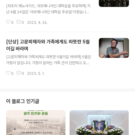
글 내용
도민들은 일본에 방문한 것이 조총련과 엮여져 간첩으로
[최초의 제노사이드, 아르메니아인 대학살을 추모하며] 지
몰렸습니다. 그런데 양영배 씨는 그와는 일절 상관없이 간
난 4월 24일은 ‘아르메니아인 대학살 추모일’이었습니다.
첩이 되었습니다. 어느 날 양영배 씨는 보안사령부의 제주
‘아르메니아인 대학살’은 1915-17년에 걸쳐 오스만 제국
지부인 ‘한라기업사’에 끌려갔습니다. 양영배 씨를 끌고 간
0
0
2023. 4. 26.
이 제국 내 아르메니아인을 대상으로 자행한 대량학살 사
이들은 양영배 씨에게 북한에 가 폭탄제조법을 배운 ..
건이었습니다. 이는 최초의 집단학살, 제노사이드였습니
다. ‘아르메니아인 대학살’로 희생된 이들은 최대 150만에
[단상] 고문피해자와 가족에게도 따뜻한 5월
달하는 것으로 추정됩니다. 나치 독일의 히틀러는 수백만
유대인에 대한 홀로코스트를 단행하면서 누가 아르메니아
이길 바라며
글 내용
인들의 죽음을 기억하겠는가라고 외쳤습니다. 그러나 오늘
[고문피해자와 가족에게도 따뜻한 5월이길 바라며] 5월은
날 많은 이들이 ‘아르메니아인 대학살’과 ‘유대인 홀로코스
가정의 달입니다. 가정의 달에는 가족 간의 단란하고 오붓
트’를 기억하고 있습니다. 또한 이와 같은 끔직한 집단학살
한 관계를 기념하는 날이 참 많습니다. 그러나 간첩조작사
과 국가폭력이 재발되지 않도록 힘써 노력하고 있습니다.
0
0
2023. 5. 1.
건의 피해자들과 가족에게 ‘5월’은 참 메마르고 서글픈 달
#4월24일 #아르메니아인대학살 #집단학살..
입니다. 간첩조작과 고문을 비롯한 국가폭력은 고문피해자
와 가족의 삶과 관계를 무너뜨립니다. 1986년 강광보 간
첩조작사건에 연루돼 고문 취조를 받은 강병선 씨는 현재
차상위계층으로 정부지원금과 노령연금을 받아가며 2평
이 블로그 인기글
남짓의 여인숙에서 홀로 살아가고 있습니다. 강병선 씨와
강광보 씨의 관계란 먼 친척인 10촌으로 초등학생 때 문중
벌초로 잠시 얼굴을 본 것이 전부였었습니다. 강병선 씨가
이 사건에 연루된 것은 생계를 위해 일거리를 찾아 일본에
밀항했다가 송환당한 사실 하나 때문이었습..