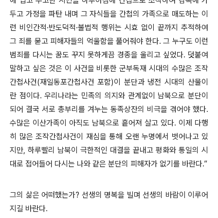
에 업고 무고한 시민을 하루아침에 간첩으로 조작하여 감옥에 가
두고 가정을 파탄 내며 그 자식들을 간첩의 가족으로 매도하는 이
런 비인간적
·
반도덕적
·
불법적 행위는 시효 없이 끝까지 추적하여
그 죄를 묻고 피해자들의 억울함을 풀어줘야 한다
.
그 누구도 이런
범죄를 다시는 꿈도 꾸지 못하게끔 경종을 울리고 싶었다
.
덧붙여
말하고 싶은 것은 이 사건을 비롯한 군부독재 시대의 수많은 조작
간첩사건
(
재일동포간첩사건 포함
)
이 분단과 냉전 시대의 산물이
란 점이다
.
우리나라는 민족의 의지와 관계없이 남북으로 분단이
되어 결국 서로 총부리를 겨누는 동족상잔의 비극을 겪어야 했다
.
수많은 이산가족이 아직도 남북으로 흩어져 살고 있다
.
이제 다행
히 많은 조작간첩사건이 재심을 통해 오랜 누명에서 벗어나고 있
지만
,
하루빨리 남북이 극한적인 대결을 끝내고 평화와 통일의 시
대로 접어들어 다시는 나와 같은 분단의 피해자가 없기를 바란다
.”
그의 삶은 어떠했는가
?
선생의 명복을 빌며 선생의 바람이 이루어
지길 바란다
.