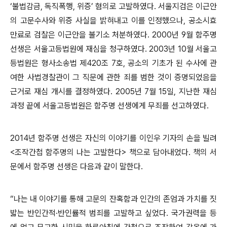
‘
불법감금
,
독직폭행
,
위증
’
혐의로 고발하였다
.
서울지검은 이근안
의 고문수사와 위증 사실을 밝혀내고 이를 인정했으나
,
공소시효
만료로 검찰은 이근안을 불기소 처분하였다
. 2000
년
9
월 함주명
선생은 서울고등법원에 재심을 청구하였다
. 2003
년
10
월 서울고
등법원은 형사소송법 제
420
조
7
호
,
공소의 기초가 된 수사에 관
여한 사법경찰관이 그 직문에 관한 죄를 범한 것이 증명되었음을
근거로 재심 개시를 결정하였다
. 2005
년
7
월
15
일
,
지난한 재심
과정 끝에 서울고등법원은 함주명 선생에게 무죄를 선고하였다
.
2014
년 함주명 선생은 자신의 이야기를 이인우 기자의 손을 빌려
<
조작간첩 함주명의 나는 고발한다
>
책으로 담아내었다
.
책의 서
문에서 함주명 선생은 다음과 같이 말한다
.
“
나는 내 이야기를 통해 고문의 잔혹함과 인간의 존엄과 가치를 짓
밟는 반인간적
·
반인률적 범죄를 고발하고 싶었다
.
국가권력을 등