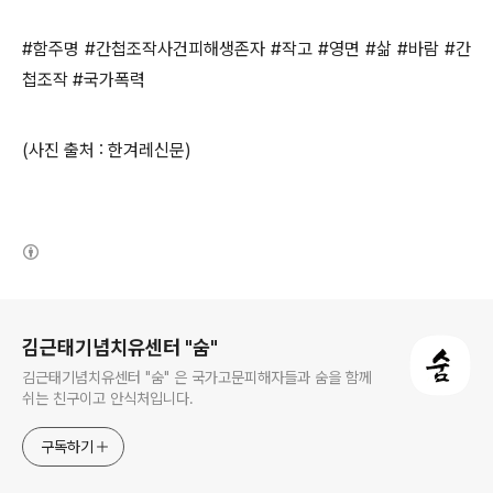
#
함주명
#
간첩조작사건피해생존자
#
작고
#
영면
#
삶
#
바람
#
간
첩조작
#
국가폭력
(
사진 출처
:
한겨레신문
)
(새창열림)
로그 정보
김근태기념치유센터 "숨"
김근태기념치유센터 "숨" 은 국가고문피해자들과 숨을 함께
쉬는 친구이고 안식처입니다.
구독하기