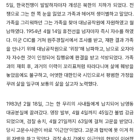
5
일
,
한국전쟁이 발발하자마자 개성은 북한의 치하가 되었다
.
전
쟁으로 그는 한 쪽 눈을 잃었고 가족과 헤어져 생이별하고 말았다
.
가족을 그리워하던 그는 가족을 찾아 대남공작원에 자원하였고 월
남하였다
. 1954
년
4
월
14
일 휴전선을 넘자마자 즉시 자수를 하였
다
.
미군
CIC
를 거쳐 원주경찰서에서 조사를 받고
,
재판 결과 가족
을 만나기 위해 대남공작원으로
‘
위장
’
해 남파하고
,
남으로 오자마
자 자수한 것이 인정되어 집행유예 판결을 받고 석방되었다
.
가족
과의 재회 후
,
과거의 이력이 꼬리표처럼 따라다니며 삶에 훼방을
놓았음에도 불구하고
,
어엿한 대한민국 시민으로서 평범한 가정을
꾸려 삶을 일구며 보통의 삶을 살고자 노력했다
.
1983
년
2
월
18
일
,
그는 한 무리의 사내들에게 납치되어 남영동
대공분실에 끌려갔다
.
영장 발부
, 4
월
4
일까지
45
일간 불법 감금
되었으며
,
검찰 송치
, 4
월
21
일까지
63
일에 걸쳐 고문을 받았다
.
당시 고문수사관이 바로
‘
이근안
’
이었다
.
고문과 협박에 못 이겨 허
위 자백을 하고 말았다
.
검찰 송치 간에도 이근안의 협박이 이어졌