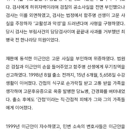
다
.
검사에게 허위자백이라며 검찰의 공소사실을 전면 부인했으나
검사는 이를 외면하였고
,
검사는 법정에서 함주명 선생이 고문 사
실을 주장하자
‘
교활성과 악성
’
을 드러낸다며 사형을 구형하였다
.
당시 검사는 부림사건의 담당검사이며 끝끝내 사과를 거부했던 최
병국 전 한나라당 의원이었다
.
재판에 동석한 이근안은 고문 사실을 부인하며 위증하였다
.
법원
은 검찰과 이근안의 손을 들어주었고 함주명 선생에게 무기징역을
선고하였다
. 1998
년
8
월 출소 전까지
, 15
년
6
개월
, 5,658
일 수감
생활이 이어졌다
.
간첩의 식구로 손가락질 받고 고통 받을 가족을
생각하며 고문후유증으로 옥중 발병한 당뇨병
,
간경화를 버텨내었
다
.
출소 후에도
‘
간첩
’
이라는 직
·
간접적 피해가 그와 그의 가족들
에게 이어졌다
.
1999
년 이근안이 자수하였고
,
민변 소속의 변호사들은 이근안을