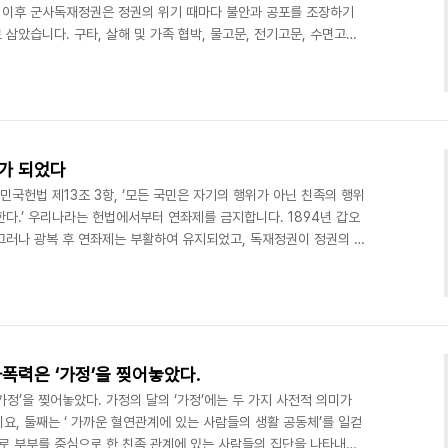
 이후 군사독재정권은 정권의 위기 때마다 불안과 공포를 조장하기
삼았습니다. 구타, 살해 및 가족 협박, 물고문, 전기고문, 수면고문
폭력 끝에 무고한 도민들은 거짓 자백을 토해냈고 간첩이 되었습니다.
통제했습니다. 간첩으로 지목되고 연루되는 순간 끝장이었기에, 두
거나 침묵하였습니다. ‘간첩’이란 주홍글씨가 새겨진 피해자들과 가
좌제로 고통받아왔습니다. 살아남은 피해자들과 가족들은 ..
죄가 되었다
민국헌법 제13조 3항, ‘모든 국민은 자기의 행위가 아닌 친족의 행위
다.’ 우리나라는 헌법에서부터 연좌제를 금지합니다. 1894년 갑오
그러나 광복 후 연좌제는 부활하여 유지되었고, 독재정권이 정권의 유
자의 자식들은 피해자가 짓지 않은 죄에 같이 좌죄되어 고통 받고 고
공무원은 물론 할 수 없었고, 응시하더라도 신원조회를 통해 탈락되었
첩의 자식’이란 꼬리표가 쫓아다니며 피해를 고스란히 받을 수밖에 없
문이었습니다. 1967년 6월 8일, 박정희 정권은 ..
가폭력은 ‘가정’을 찢어놓았다.
가정’을 찢어놓았다. 가정의 달의 ‘가정’에는 두 가지 사전적 의미가
이요, 둘째는 ‘ 가까운 혈연관계에 있는 사람들의 생활 공동체’를 일컫
주로 부부를 중심으로 한 친족 관계에 있는 사람들의 집단을 나타내는