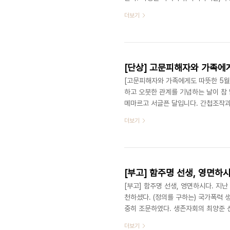
가족보다 더 큰 의미로 쓰였으리라. 
더보기
를 의미하지 않았을까? 가정의 해체와
이다. 친지간에 화목한 것이 오히려 독
에게 고마움을 느낀 그의 큰어머니가 초
[단상] 고문피해자와 가족에
[고문피해자와 가족에게도 따뜻한 5월
하고 오붓한 관계를 기념하는 날이 참 
메마르고 서글픈 달입니다. 간첩조작과
뜨립니다. 1986년 강광보 간첩조작
더보기
부지원금과 노령연금을 받아가며 2평 
의 관계란 먼 친척인 10촌으로 초등학
이 사건에 연루된 것은 생계를 위해 
[부고] 함주명 선생, 영면하시
[부고] 함주명 선생, 영면하시다. 지난
천하셨다. (정의를 구하는) 국가폭력
중히 조문하였다. 생존자회의 최양준 
은 경희의료원 장례식장을 찾아 조문하
더보기