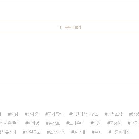
 돌아온 것은 무수히 잔혹한 폭력이었습니다. 양의남..
목록 더보기
자
재심
함세웅
국가폭력
인권의학연구소
간첩조작
행정
념 치유센터
이화영
김장호
트라우마
인권
국정원
고문
념치유센터
재일동포
조작간첩
김근태
무죄
고문피해자