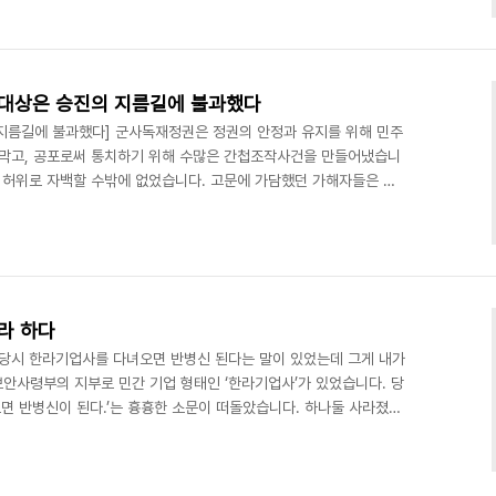
등 가혹행위를 겪은 대표적 국가폭력 피해자이다. 이후 함주명 선생
위장귀순 간첩으로 조작되어 무기징역을 선고받고 결국 16년 간 투옥
 무죄를 주장하였으며, 1998년 8월 광복절 특사로 석..
 대상은 승진의 지름길에 불과했다
지름길에 불과했다] 군사독재정권은 정권의 안정과 유지를 위해 민주
 막고, 공포로써 통치하기 위해 수많은 간첩조작사건을 만들어냈습니
에 허위로 자백할 수밖에 없었습니다. 고문에 가담했던 가해자들은 이
해자들을 향한 국가폭력은 실로 무지막지하였고 얼토당토않았습니다.
도민들은 일본에 방문한 것이 조총련과 엮여져 간첩으로 몰렸습니다.
없이 간첩이 되었습니다. 어느 날 양영배 씨는 보안사령부의 제주 지
영배 씨를 끌고 간 이들은 양영배 씨에게 북한에 가 폭탄제조법을 배
라 하다
 “당시 한라기업사를 다녀오면 반병신 된다는 말이 있었는데 그게 내가
보안사령부의 지부로 민간 기업 형태인 ‘한라기업사’가 있었습니다. 당
면 반병신이 된다.’는 흉흉한 소문이 떠돌았습니다. 하나둘 사라졌던
나곤 했습니다. 양의남 씨는 소문의 당사자가 되었습니다. 그는 어느
았습니다. 그들은 양의남 씨에게 간첩 서경윤과의 연관성을 캐물었
질문으로 몇 번 북한을 다녀왔는지를 물었습니다. 다녀온 적이 없기에