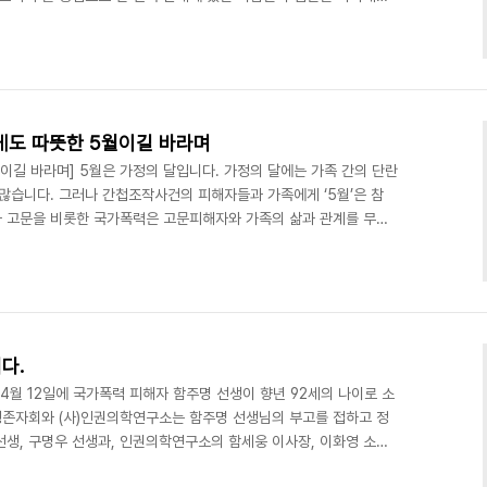
오늘날 핵가족화된 가정과는 달리 과거 가정은 친인척을 아우른 공동체
 축소에는 여러 원인이 있겠지만, 국가폭력도 그 이유 중 하나였을 것
이 되었다. 일본에 사는 큰집의 제사와 벌초를 대신한 故 김두홍 씨
대한 일본 관광이 간첩조작의 덫이 되었다. ..
게도 따뜻한 5월이길 바라며
이길 바라며] 5월은 가정의 달입니다. 가정의 달에는 가족 간의 단란
많습니다. 그러나 간첩조작사건의 피해자들과 가족에게 ‘5월’은 참
 고문을 비롯한 국가폭력은 고문피해자와 가족의 삶과 관계를 무너
사건에 연루돼 고문 취조를 받은 강병선 씨는 현재 차상위계층으로 정
남짓의 여인숙에서 홀로 살아가고 있습니다. 강병선 씨와 강광보 씨
생 때 문중 벌초로 잠시 얼굴을 본 것이 전부였었습니다. 강병선 씨가
일거리를 찾아 일본에 밀항했다가 송환당한 사실 하나 때문이었습..
다.
 4월 12일에 국가폭력 피해자 함주명 선생이 향년 92세의 나이로 소
 생존자회와 (사)인권의학연구소는 함주명 선생님의 부고를 접하고 정
선생, 구명우 선생과, 인권의학연구소의 함세웅 이사장, 이화영 소장
고 유족을 위로하였다. 함주명 선생은 1983년 남영동 치안본부 대