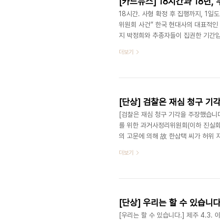
[카드뉴스] 18시간과 18년,
18시간. 사형 확정 후 집행까지, 1
위원회 사건” 한국 현대사의 대표적인 사
지 박정희와 추종자들이 집권한 기간입
다. 1964년, 한일협정 반대운동을 
더보기
다. 그러나 담당 검사들의 기소 거부와 
반유신체제 운동을 꺾기 위해그들은 다
명당 재건위 사건’을 만듭니다. 그런데 
[단상] 검찰은 재심 청구 
[검찰은 재심 청구 기각을 주장했습니
를 위한 과거사정리위원회(이하 진실화
의 고문에 의해 故 한삼택 씨가 허위 
조사 결과 법원은 1970년 10월 8일
더보기
것으로 밝혀졌습니다. 그렇게 진행된 4
장했습니다. 검찰은 구속영장 발부 전 
녀, 조카의 진술에 대해 “추측에 불과하
[단상] 우리는 할 수 있습니다
[우리는 할 수 있습니다.] 제주 4.3