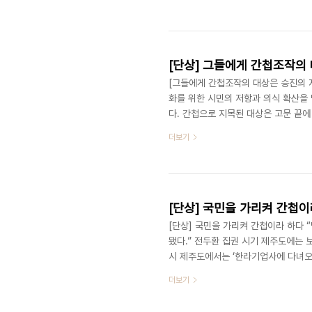
공분실에 45일간 불법구금되어 고문 
은 남영동 고문기술자 이근안에 의해 
되었다. 함주명 선생은 수감 중에도 계속
[단상] 그들에게 간첩조작의
[그들에게 간첩조작의 대상은 승진의 
화를 위한 시민의 저항과 의식 확산을
다. 간첩으로 지목된 대상은 고문 끝
를 통해 부와 영예를 누렸습니다. 피
더보기
간첩조작사건피해자들 중 다수의 제주
그런데 양영배 씨는 그와는 일절 상관
부인 ‘한라기업사’에 끌려갔습니다. 양
운 ..
[단상] 국민을 가리켜 간첩이
[단상] 국민을 가리켜 간첩이라 하다
됐다.” 전두환 집권 시기 제주도에는 
시 제주도에서는 ‘한라기업사에 다녀오
사람들은 몸이 크게 상한 채 다시 나타
더보기
날 한라기업사 직원들에게 끌려가고 말
습니다. 알고 있다 답하니 대뜸 다음 