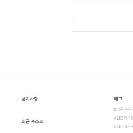
사실 그대로 다녀온 적이 없다고 말하니
공지사항
태그
고문가해
김근태 기
최근 포스트
김근태기