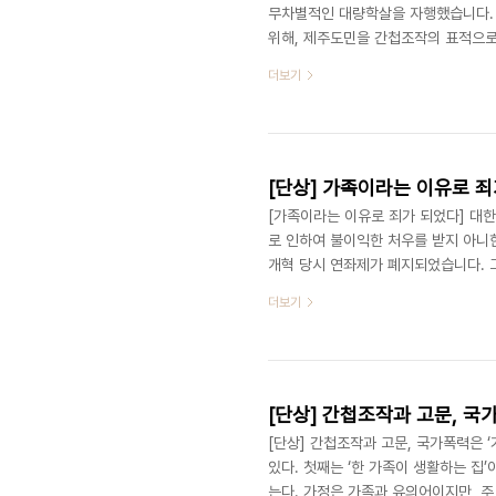
무차별적인 대량학살을 자행했습니다.
위해, 제주도민을 간첩조작의 표적으로 
등 한 인간의 몸에 다 담을 수 없는 
더보기
독재정권은 사법부를 장악했고 언론을 
려운 나머지 사람들은 함께 손가락질하
족들은 한 평생을 간첩이란 낙인과 연
[단상] 가족이라는 이유로 
[가족이라는 이유로 죄가 되었다] 대한
로 인하여 불이익한 처우를 받지 아니한
개혁 당시 연좌제가 폐지되었습니다. 
지를 위해 만들어낸 간첩조작사건 피해
더보기
난을 겪었습니다. 뜻하더라도 군인과 
습니다. 설사 다른 일을 하더라도 ‘간
었습니다. 조작간첩의 가족이라는 이유 때
[단상] 간첩조작과 고문, 국
[단상] 간첩조작과 고문, 국가폭력은 ‘
있다. 첫째는 ‘한 가족이 생활하는 집’
는다. 가정은 가족과 유의어이지만, 