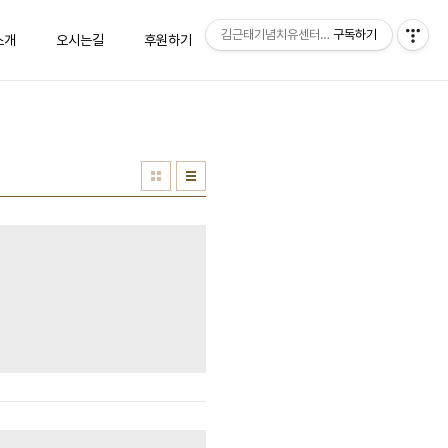
김근태기념치유센터 "숨"
구독하기
소개
오시는길
후원하기
상담신청
방명록