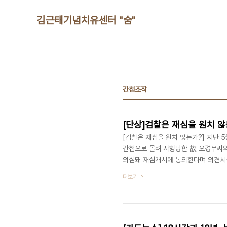
본문 바로가기
김근태기념치유센터 "숨"
간첩조작
[단상]검찰은 재심을 원치 않
[검찰은 재심을 원치 않는가?] 지난 5
간첩으로 몰려 사형당한 故 오경무씨의
의심돼 재심개시에 동의한다며 의견서를
검찰은 당시 불법 체포나 구금이 있었
더보기
출하겠다고 밝혔습니다. 그런데 변호인
에, 검찰의 의도는 사건 관련자들을 
반복될 절차가 피해자들에게 2차 가해가