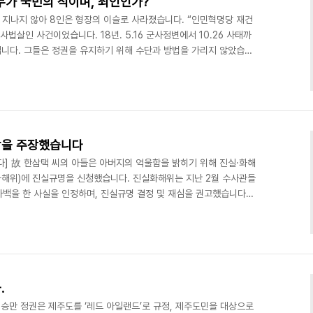
 누가 국민의 적이며, 죄인인가?
일도 지나지 않아 8인은 형장의 이슬로 사라졌습니다. “인민혁명당 재건
법살인 사건이었습니다. 18년. 5.16 군사정변에서 10.26 사태까
니다. 그들은 정권을 유지하기 위해 수단과 방법을 가리지 않았습니
꺾기 위해 그들은 무고한 국민을 대상으로 ‘인민혁명당 사건’을 만듭니
언론의 고문 및 조작 폭로로 뜻한 바를 이루지 못했습니다. 1974년,
시 10년 전 인민혁명당 사건 관련자들과 학생들을 대상으로 ‘인민혁
불과 10년 사이 사법부는 그들의 수족..
기각을 주장했습니다
다] 故 한삼택 씨의 아들은 아버지의 억울함을 밝히기 위해 진실·화해
해위)에 진실규명을 신청했습니다. 진실화해위는 지난 2월 수사관들
자백을 한 사실을 인정하며, 진실규명 결정 및 재심을 권고했습니다.
 구속영장을 발부했지만, 故 한삼택 씨는 9월 29일부터 불법 구금된
월 14일 서울중앙지법 재심 첫 심문에 검찰은 재심 청구 기각을 주
구금된 사실에 대해 “자료가 잘못됐을 수 있다.”, 故 한삼택 씨의 자
다.”고 하였습니다. 검찰은 사건이 50년 ..
.
. 이승만 정권은 제주도를 ‘레드 아일랜드’로 규정, 제주도민을 대상으로